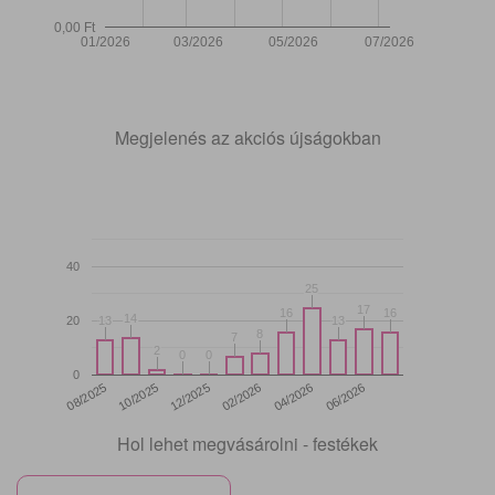
0,00 Ft
01/2026
03/2026
05/2026
07/2026
Megjelenés az akciós újságokban
40
25
25
17
17
16
16
16
16
14
14
20
13
13
13
13
8
8
7
7
2
2
0
0
0
0
0
12/2025
06/2026
08/2025
02/2026
10/2025
04/2026
Hol lehet megvásárolni - festékek