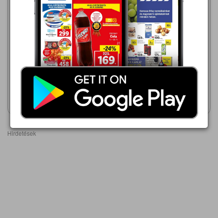
TESCO
TESCO
2026.08.10 - 08.17
2026.08.06 - 08.12
3 499,00 Ft
4 699,00 Ft
Cellkolor zománcfesték
Eurofarbe Matt Latex
mosható falfesték
Akciós újság
Akciós újság
megtekintése
megtekintése
Hirdetések