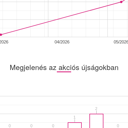
2026
04/2026
05/202
Megjelenés az akciós újságokban
2
2
1
1
0
0
0
0
0
0
0
0