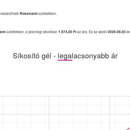
gvásárolható
Rossmann
üzletekben.
ann
üzletekben, a jelenlegi akcióban
1 874,00 Ft
az ára. Ez az akció
2026.08.03
é
Síkosító gél - legalacsonyabb ár