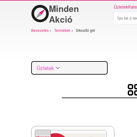
Minden
Üzletek
Kate
Akció
Bevezetés
>
Termékek
>
Síkosító gél
Üzletek