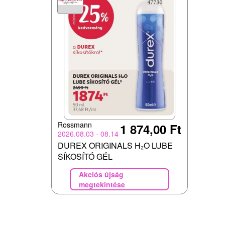
Rossmann
1 874,00 Ft
2026.08.03 - 08.14
DUREX ORIGINALS H₂O LUBE
SÍKOSÍTÓ GÉL
Akciós újság
megtekintése