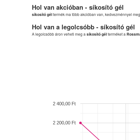
Hol van akcióban -
síkosító gél
síkosító gél
termék ma több akcióban van, kedvezménnyel me
Hol van a legolcsóbb -
síkosító gél
A legolcsóbb áron veheti meg a
síkosító gél
terméket a
Rossm
2 400,00 Ft
2 200,00 Ft