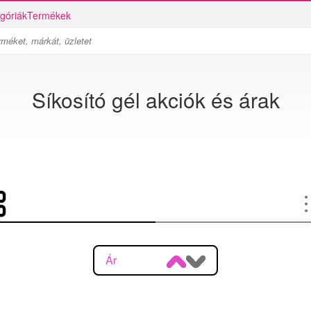
góriák
Termékek
Síkosító gél akciók és árak
Ár