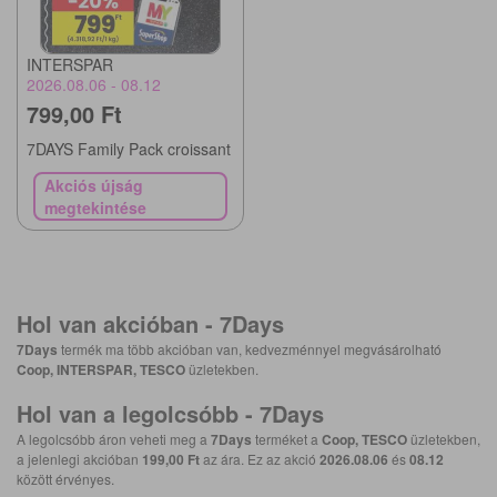
INTERSPAR
2026.08.06 - 08.12
799,00 Ft
7DAYS Family Pack croissant
Akciós újság
megtekintése
Hol van akcióban -
7Days
7Days
termék ma több akcióban van, kedvezménnyel megvásárolható
Coop, INTERSPAR, TESCO
üzletekben.
Hol van a legolcsóbb -
7Days
A legolcsóbb áron veheti meg a
7Days
terméket a
Coop, TESCO
üzletekben,
a jelenlegi akcióban
199,00 Ft
az ára. Ez az akció
2026.08.06
és
08.12
között érvényes.