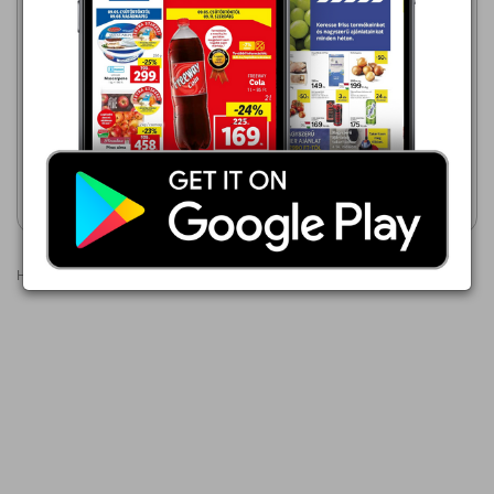
Coop
2026.08.06 - 08.12
199,00 Ft
TESCO
2026.08.13 - 08.17
7days croissant
199,00 Ft
7days croissant
Akciós újság
Akciós újság
megtekintése
megtekintése
Hirdetések