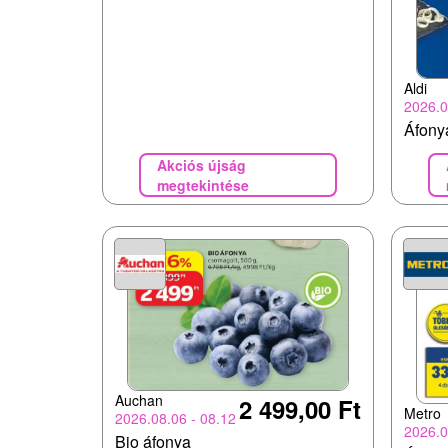
Aldi
2026.0
Áfony
Akciós újság
megtekintése
Auchan
2 499,00 Ft
Metro
2026.08.06 - 08.12
2026.0
Bio áfonya