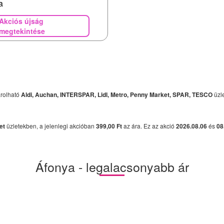
a
Akciós újság
megtekintése
rolható
Aldi, Auchan, INTERSPAR, Lidl, Metro, Penny Market, SPAR, TESCO
üzl
et
üzletekben, a jelenlegi akcióban
399,00 Ft
az ára. Ez az akció
2026.08.06
és
08
Áfonya - legalacsonyabb ár