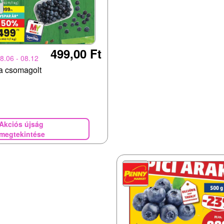
499,00 Ft
8.06 - 08.12
a csomagolt
Akciós újság
megtekintése