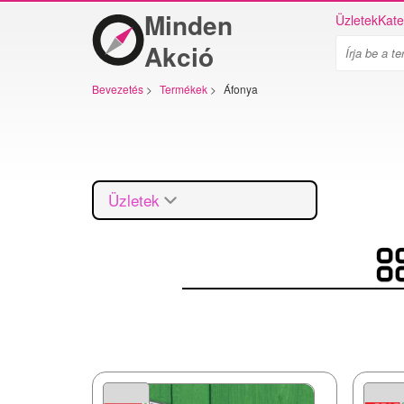
Minden
Üzletek
Kate
Akció
Bevezetés
>
Termékek
>
Áfonya
Üzletek