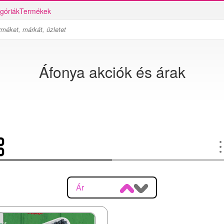
góriák
Termékek
Áfonya akciók és árak
Ár