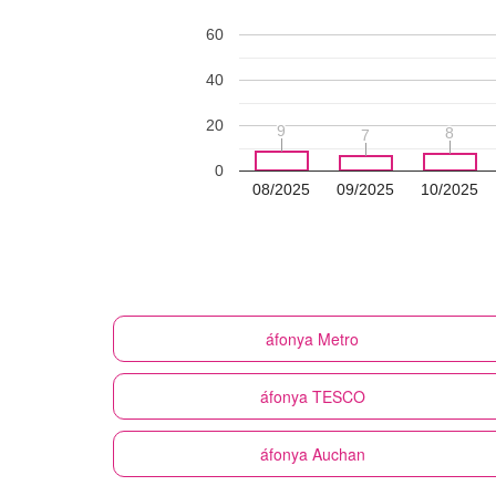
60
40
20
9
9
8
8
7
7
0
08/2025
09/2025
10/2025
áfonya
Metro
áfonya
TESCO
áfonya
Auchan