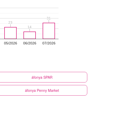
31
31
23
23
14
14
05/2026
06/2026
07/2026
áfonya
SPAR
áfonya
Penny Market