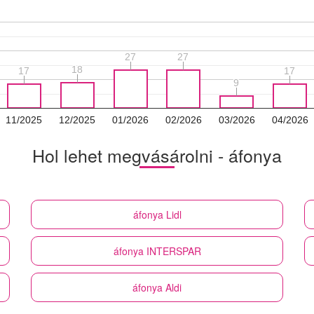
27
27
27
27
18
18
17
17
17
17
9
9
11/2025
12/2025
01/2026
02/2026
03/2026
04/2026
Hol lehet megvásárolni - áfonya
áfonya
Lidl
áfonya
INTERSPAR
áfonya
Aldi