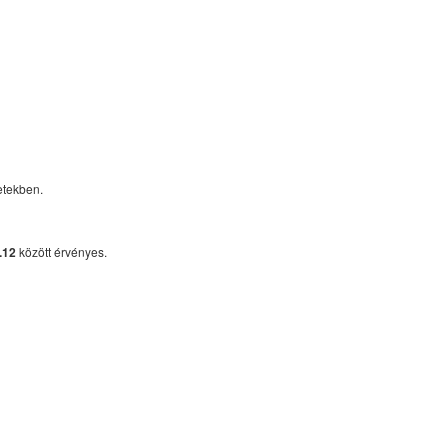
etekben.
.12
között érvényes.