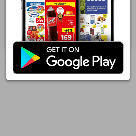
Lidl
Lidl
2026.08.08 - 08.12
2026.08.08 - 08.12
3 999,00 Ft
3 999,00 Ft
Livarno Ágytakaró
Livarno Ágytakaró
Akciós újság
Akciós újság
megtekintése
megtekintése
Hirdetések