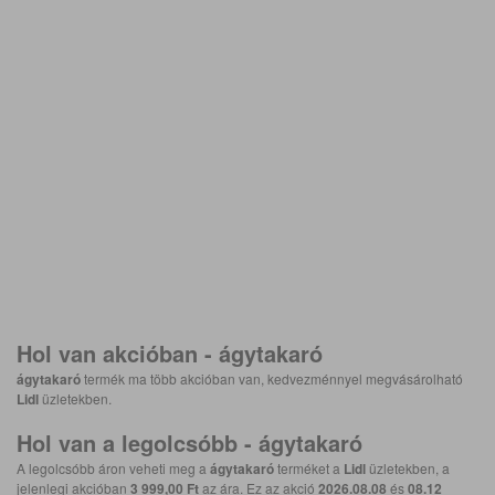
Hol van akcióban -
ágytakaró
ágytakaró
termék ma több akcióban van, kedvezménnyel megvásárolható
Lidl
üzletekben.
Hol van a legolcsóbb -
ágytakaró
A legolcsóbb áron veheti meg a
ágytakaró
terméket a
Lidl
üzletekben, a
jelenlegi akcióban
3 999,00 Ft
az ára. Ez az akció
2026.08.08
és
08.12