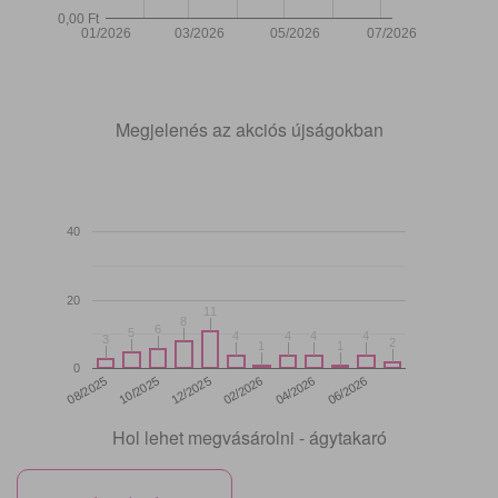
0,00 Ft
01/2026
03/2026
05/2026
07/2026
Megjelenés az akciós újságokban
40
20
11
11
8
8
6
6
5
5
4
4
4
4
4
4
4
4
3
3
2
2
1
1
1
1
0
12/2025
06/2026
08/2025
02/2026
10/2025
04/2026
Hol lehet megvásárolni - ágytakaró