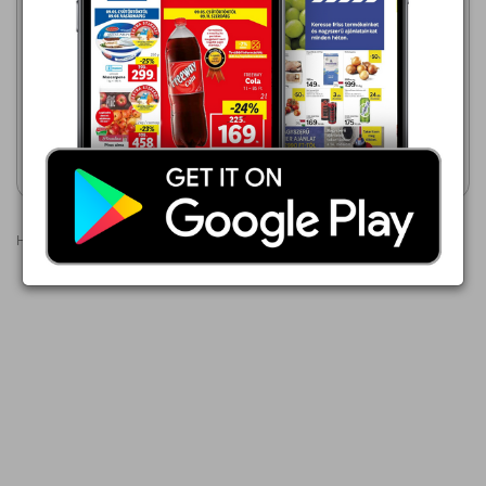
299,00 Ft
INTERSPAR
Arany Ászok Világos sör
2026.08.06 - 08.12
299,00 Ft
Arany Ászok sör
Akciós újság
Akciós újság
megtekintése
megtekintése
Hirdetések