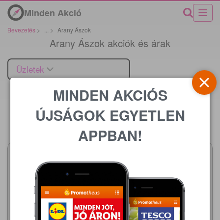
Minden Akció
Bevezetés
>
...
>
Arany Ászok
Arany Ászok akciók és árak
Üzletek
MINDEN AKCIÓS
ÚJSÁGOK EGYETLEN
Ár
APPBAN!
Metro
2026.08.01 - 08.31