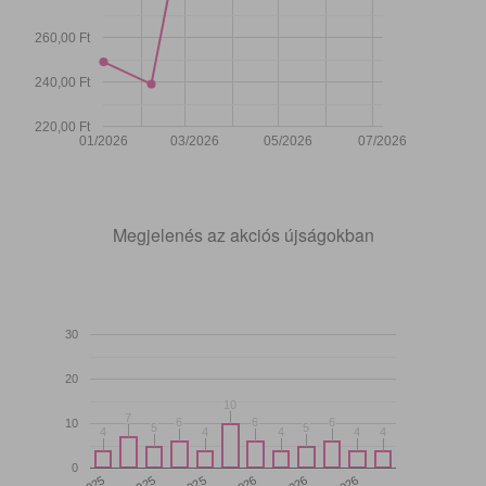
260,00 Ft
240,00 Ft
220,00 Ft
01/2026
03/2026
05/2026
07/2026
Megjelenés az akciós újságokban
30
20
10
10
7
7
6
6
6
6
6
6
10
5
5
5
5
4
4
4
4
4
4
4
4
4
4
0