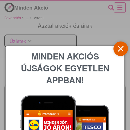
Minden Akció
Bevezetés
>
...
>
Asztal
Asztal akciók és árak
Üzletek
MINDEN AKCIÓS
ÚJSÁGOK EGYETLEN
Ár
APPBAN!
Metro
2026.08.01 - 08.31