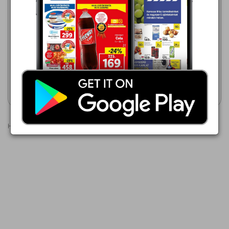
6 990,00 Ft
BISZTRO ASZTAL
Auchan
2026.08.06 - 08.19
6 999,00 Ft
Összecsukható asztal
Akciós újság
Akciós újság
megtekintése
megtekintése
Hirdetések