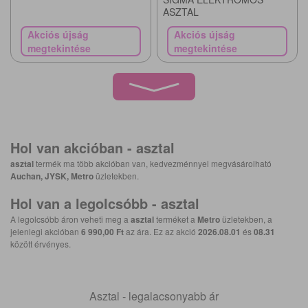
ASZTAL
Akciós újság
Akciós újság
megtekintése
megtekintése
Hol van akcióban -
asztal
asztal
termék ma több akcióban van, kedvezménnyel megvásárolható
Auchan, JYSK, Metro
üzletekben.
Hol van a legolcsóbb -
asztal
A legolcsóbb áron veheti meg a
asztal
terméket a
Metro
üzletekben, a
jelenlegi akcióban
6 990,00 Ft
az ára. Ez az akció
2026.08.01
és
08.31
között érvényes.
Asztal - legalacsonyabb ár