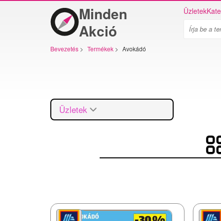
Minden
Üzletek
Kate
Akció
Bevezetés
>
Termékek
>
Avokádó
Üzletek