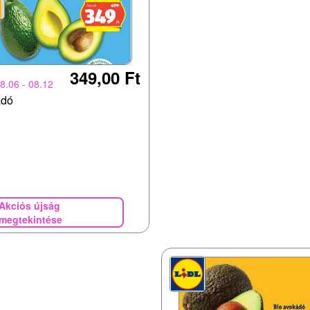
349,00 Ft
8.06 - 08.12
ádó
Akciós újság
megtekintése