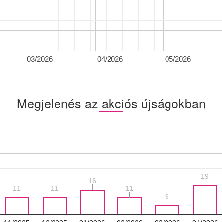
03/2026
04/2026
05/2026
Megjelenés az akciós újságokban
19
19
16
16
11
11
11
11
11
11
6
6