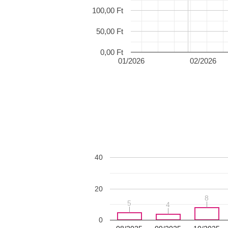
100,00 Ft
50,00 Ft
0,00 Ft
01/2026
02/2026
40
20
8
8
5
5
4
4
0