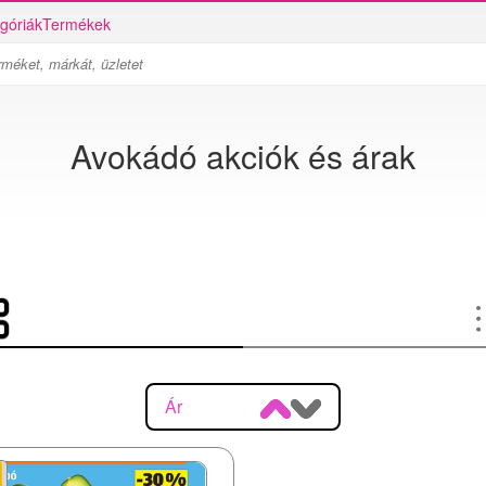
góriák
Termékek
Avokádó akciók és árak
Ár