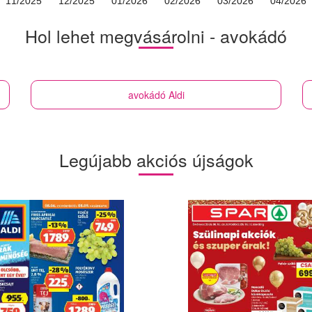
11/2025
12/2025
01/2026
02/2026
03/2026
04/2026
Hol lehet megvásárolni - avokádó
avokádó
Aldi
Legújabb akciós újságok