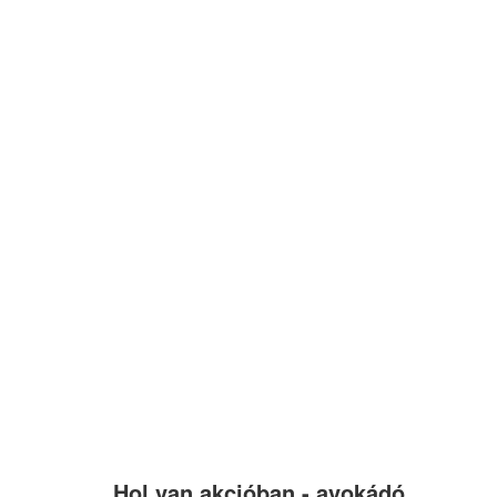
Hol van akcióban -
avokádó