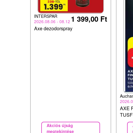
INTERSPAR
1 399,00 Ft
2026.08.06 - 08.12
Axe dezodorspray
Aucha
2026.0
AXE 
TUS
Akciós újság
megtekintése