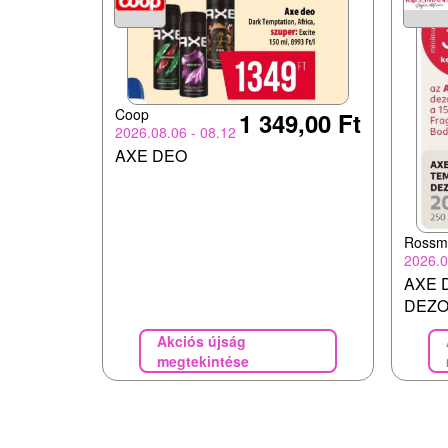
Coop
1 349,00 Ft
2026.08.06 - 08.12
AXE DEO
Rossm
2026.0
AXE 
DEZ
Akciós újság
megtekintése