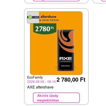
EcoFamily
2 780,00 Ft
2026.08.06 - 08.16
AXE aftershave
Akciós újság
megtekintése