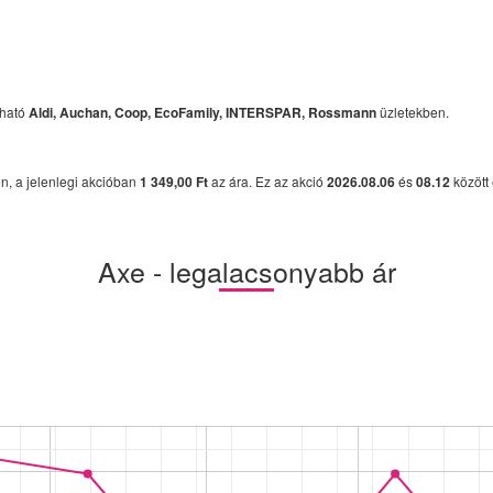
lható
Aldi, Auchan, Coop, EcoFamily, INTERSPAR, Rossmann
üzletekben.
n, a jelenlegi akcióban
1 349,00 Ft
az ára. Ez az akció
2026.08.06
és
08.12
között
Axe - legalacsonyabb ár