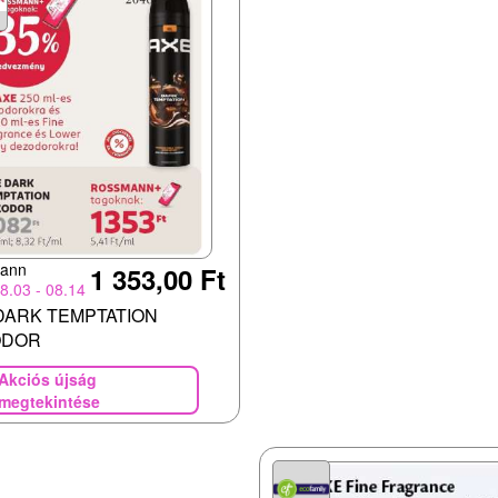
ann
1 353,00 Ft
8.03 - 08.14
DARK TEMPTATION
ODOR
Akciós újság
megtekintése