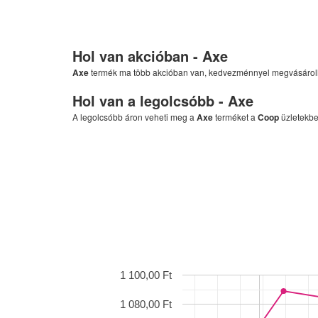
Hol van akcióban -
Axe
Axe
termék ma több akcióban van, kedvezménnyel megvásáro
Hol van a legolcsóbb -
Axe
A legolcsóbb áron veheti meg a
Axe
terméket a
Coop
üzletekbe
1 100,00 Ft
1 080,00 Ft