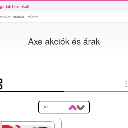
góriák
Termékek
Axe akciók és árak
Ár