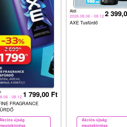
Aldi
2 399,0
2026.08.06 - 08.12
AXE Tusfürdő
n
1 799,00 Ft
8.06 - 08.12
FINE FRAGRANCE
FÜRDŐ
Akciós újság
Akciós újság
megtekintése
megtekintése