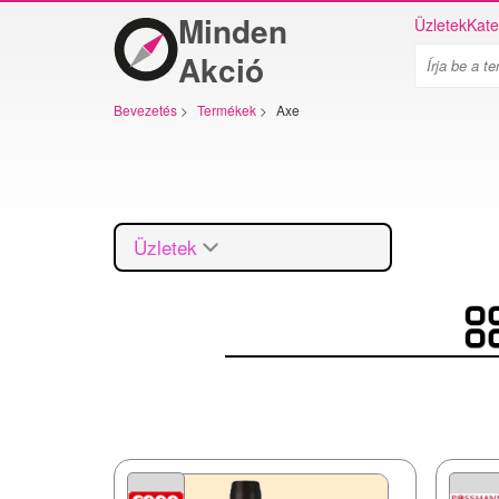
Minden
Üzletek
Kate
Akció
Bevezetés
>
Termékek
>
Axe
Üzletek