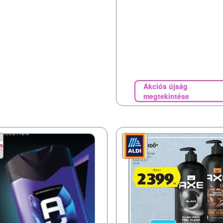
Akciós újság
megtekintése