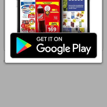
Lidl
2026.08.13 - 08.16
195,00 Ft
Penny Market
2026.08.13 - 08.19
Hazai sárga újburgonya
219,00 Ft
Piros újburgonya
Akciós újság
Akciós újság
megtekintése
megtekintése
Hirdetések