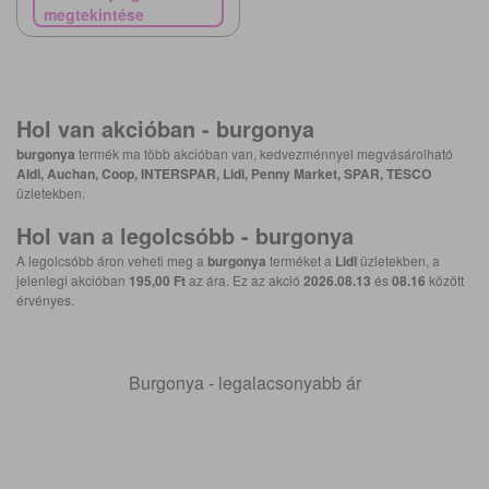
megtekintése
Hol van akcióban -
burgonya
burgonya
termék ma több akcióban van, kedvezménnyel megvásárolható
Aldi, Auchan, Coop, INTERSPAR, Lidl, Penny Market, SPAR, TESCO
üzletekben.
Hol van a legolcsóbb -
burgonya
A legolcsóbb áron veheti meg a
burgonya
terméket a
Lidl
üzletekben, a
jelenlegi akcióban
195,00 Ft
az ára. Ez az akció
2026.08.13
és
08.16
között
érvényes.
Burgonya - legalacsonyabb ár