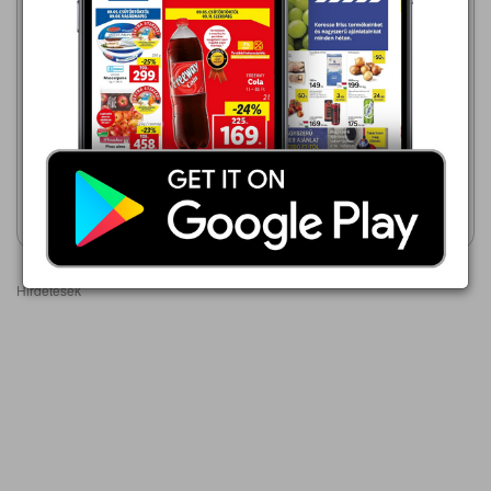
Lidl
2026.08.13 - 08.16
699,00 Ft
Auchan
2026.07.30 - 08.12
Citrom
399,00 Ft
PIACELLI CITROM, LIME
VAGY NARANCS ÍZESÍTŐ
Akciós újság
Akciós újság
megtekintése
megtekintése
Hirdetések