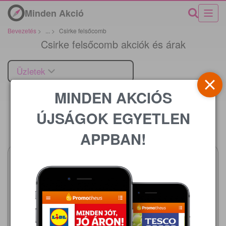
Minden Akció
Bevezetés
>
...
>
Csirke felsőcomb
Csirke felsőcomb akciók és árak
Üzletek
MINDEN AKCIÓS
ÚJSÁGOK EGYETLEN
Ár
APPBAN!
Auchan
2026.08.06 - 08.12