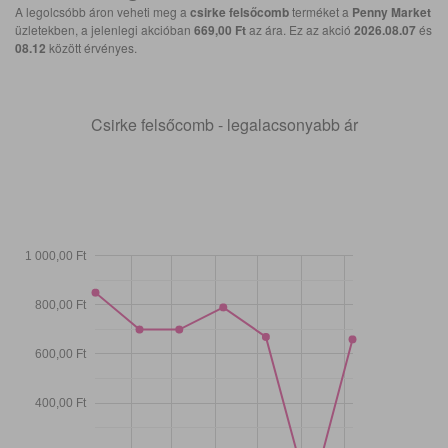
A legolcsóbb áron veheti meg a
csirke felsőcomb
terméket a
Penny Market
üzletekben, a jelenlegi akcióban
669,00 Ft
az ára. Ez az akció
2026.08.07
és
08.12
között érvényes.
Csirke felsőcomb - legalacsonyabb ár
1 000,00 Ft
800,00 Ft
600,00 Ft
400,00 Ft