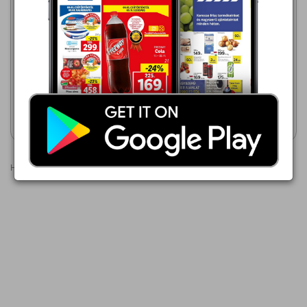
785,00 Ft
Csirke alsó- vagy felsőcomb
Penny Market
2026.08.07 - 08.12
669,00 Ft
Csirke alsó- vagy felsőcomb
Akciós újság
Akciós újság
megtekintése
megtekintése
Hirdetések