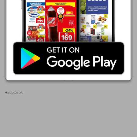
TESCO
2026.08.13 - 08.17
TESCO
789,00 Ft
2026.08.13 - 08.17
789,00 Ft
Friss magyar csirkecomb
Friss magyar csirkecomb
Akciós újság
Akciós újság
megtekintése
megtekintése
Hirdetések