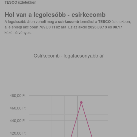
TESCO
üzletekben.
Hol van a legolcsóbb -
csirkecomb
A legolcsóbb áron veheti meg a
csirkecomb
terméket a
TESCO
üzletekben,
a jelenlegi akcióban
789,00 Ft
az ára. Ez az akció
2026.08.13
és
08.17
között érvényes.
Csirkecomb - legalacsonyabb ár
480,00 Ft
460,00 Ft
440,00 Ft
420,00 Ft