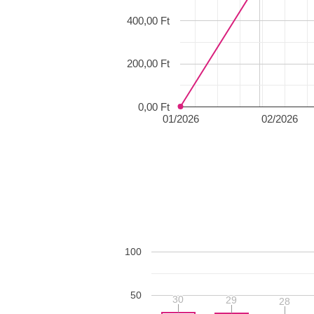
400,00 Ft
200,00 Ft
0,00 Ft
01/2026
02/2026
100
50
30
30
29
29
28
28