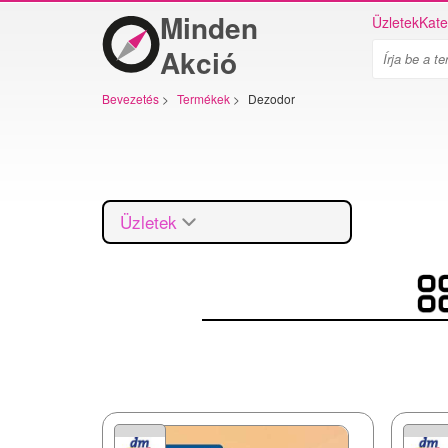
Minden
Üzletek
Kate
Akció
Bevezetés
>
Termékek
>
Dezodor
Üzletek