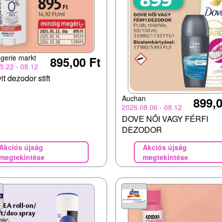
gerie markt
895,00 Ft
5.22 - 08.12
it dezodor stift
Auchan
899,0
2026.08.06 - 08.12
DOVE NŐI VAGY FÉRFI
DEZODOR
Akciós újság
Akciós újság
megtekintése
megtekintése