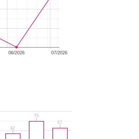
06/2026
07/2026
75
75
57
57
42
42