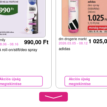
dm drogerie markt
1 025,0
mily
990,00 Ft
2026.03.05 - 08.12
8.06 - 08.16
adidas
roll-on/stift/deo spray
Akciós újság
Akciós újság
megtekintése
megtekintése