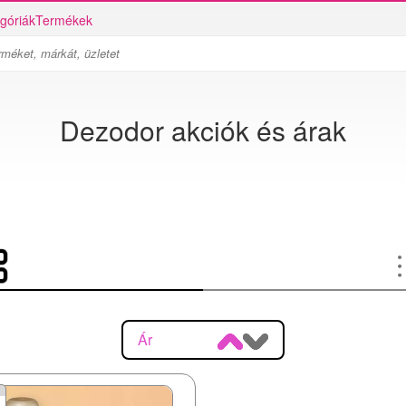
góriák
Termékek
Dezodor akciók és árak
Ár