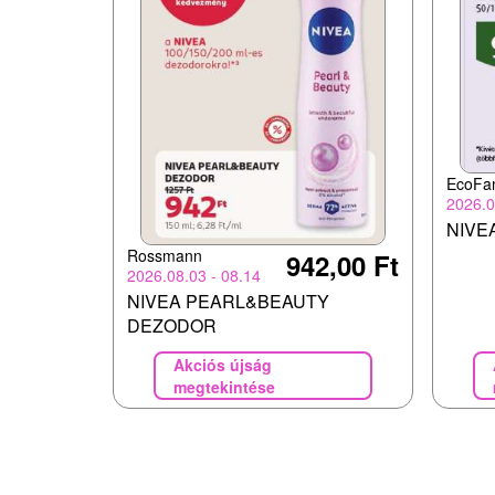
EcoFa
2026.0
NIVEA 
Rossmann
942,00 Ft
2026.08.03 - 08.14
NIVEA PEARL&BEAUTY
DEZODOR
Akciós újság
megtekintése