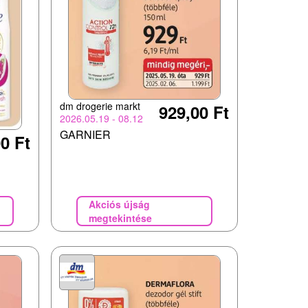
dm drogerie markt
929,00 Ft
2026.05.19 - 08.12
GARNIER
0 Ft
Akciós újság
megtekintése