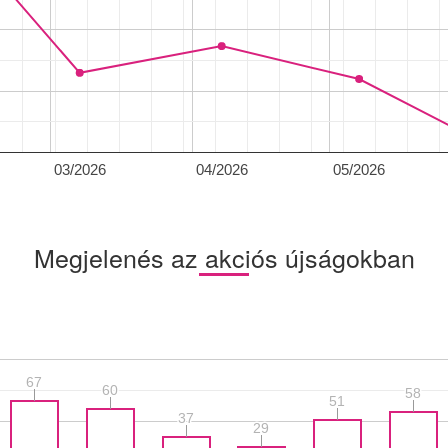
03/2026
04/2026
05/2026
Megjelenés az akciós újságokban
67
67
60
60
58
58
51
51
37
37
29
29