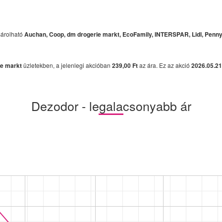
sárolható
Auchan, Coop, dm drogerie markt, EcoFamily, INTERSPAR, Lidl, Pen
ie markt
üzletekben, a jelenlegi akcióban
239,00 Ft
az ára. Ez az akció
2026.05.21
Dezodor - legalacsonyabb ár