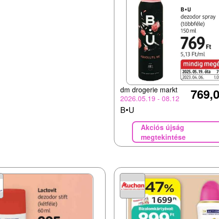
dm drogerie markt
769,0
2026.05.19 - 08.12
B•U
Akciós újság
megtekintése