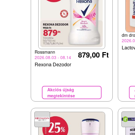
dm dro
2026.0
Lactov
Rossmann
879,00 Ft
2026.08.03 - 08.14
Rexona Dezodor
Akciós újság
megtekintése