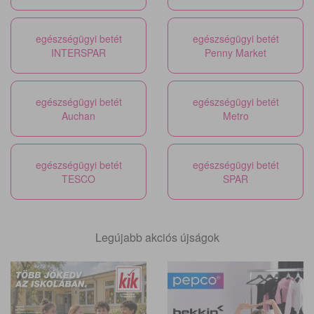
egészségügyi betét
egészségügyi betét
INTERSPAR
Penny Market
egészségügyi betét
egészségügyi betét
Auchan
Metro
egészségügyi betét
egészségügyi betét
TESCO
SPAR
Legújabb akciós újságok