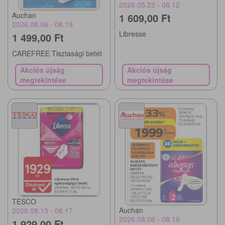
2026.05.22 - 08.12
Auchan
1 609,00 Ft
2026.08.06 - 08.19
Libresse
1 499,00 Ft
CAREFREE Tisztasági betét
Akciós újság
Akciós újság
megtekintése
megtekintése
TESCO
Auchan
2026.08.13 - 08.17
2026.08.06 - 08.19
1 929,00 Ft