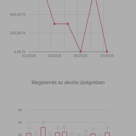
400,00 Ft
200,00 Ft
0,00 Ft
01/2026
03/2026
05/2026
07/2026
Megjelenés az akciós újságokban
60
32
32
40
25
25
24
24
24
24
23
23
22
22
18
18
15
15
15
15
14
14
12
12
12
12
20