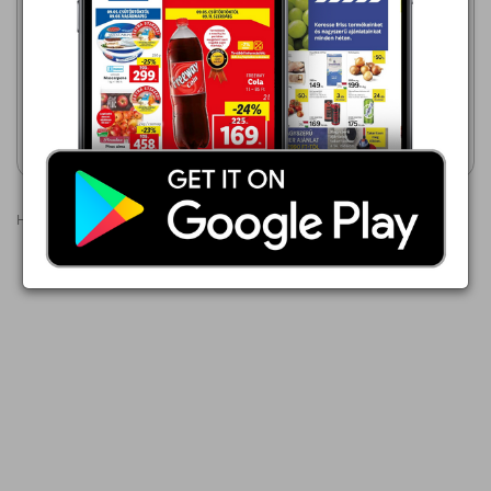
INTERSPAR
INTERSPAR
2026.07.30 - 08.12
2026.08.13 - 08.19
599,00 Ft
899,00 Ft
S-BUDGET elem
VARTA Longlife Power elem
Akciós újság
Akciós újság
megtekintése
megtekintése
Hirdetések