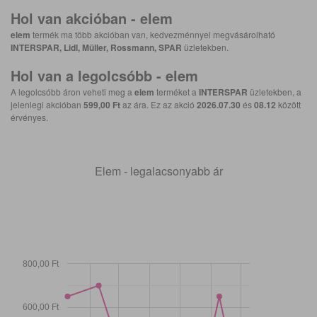
Hol van akcióban -
elem
elem
termék ma több akcióban van, kedvezménnyel megvásárolható
INTERSPAR, Lidl, Müller, Rossmann, SPAR
üzletekben.
Hol van a legolcsóbb -
elem
A legolcsóbb áron veheti meg a
elem
terméket a
INTERSPAR
üzletekben, a
jelenlegi akcióban
599,00 Ft
az ára. Ez az akció
2026.07.30
és
08.12
között
érvényes.
Elem - legalacsonyabb ár
800,00 Ft
600,00 Ft