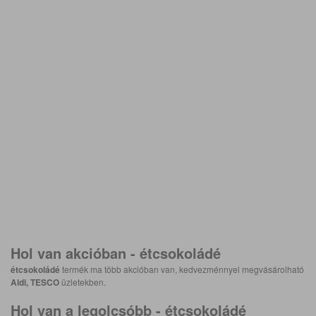
Hol van akcióban -
étcsokoládé
étcsokoládé
termék ma több akcióban van, kedvezménnyel megvásárolható
Aldi, TESCO
üzletekben.
Hol van a legolcsóbb -
étcsokoládé