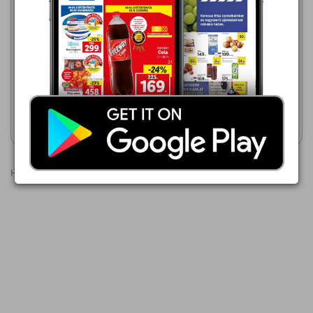
Aldi
2026.08.06 - 08.12
TESCO
2026.08.06 - 08.12
299,00 Ft
529,00 Ft
RIQUET ÉTCSOKOLÁDÉ
BOCI SÜTÉSI
ÉTCSOKOLÁDÉ
Akciós újság
Akciós újság
megtekintése
megtekintése
Hirdetések