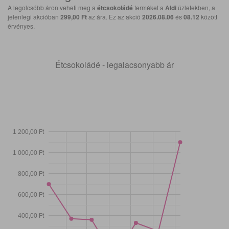
A legolcsóbb áron veheti meg a
étcsokoládé
terméket a
Aldi
üzletekben, a
jelenlegi akcióban
299,00 Ft
az ára. Ez az akció
2026.08.06
és
08.12
között
érvényes.
Étcsokoládé - legalacsonyabb ár
1 200,00 Ft
1 000,00 Ft
800,00 Ft
600,00 Ft
400,00 Ft