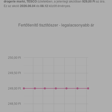
drogerie markt, TESCO
üzletekben, a jelenlegi akcióban
929,00 Ft
az ára.
Ez az akció
2026.06.04
és
08.12
között érvényes.
Fertőtlenítő tisztítószer - legalacsonyabb ár
250,00 Ft
249,50 Ft
249,00 Ft
248,50 Ft