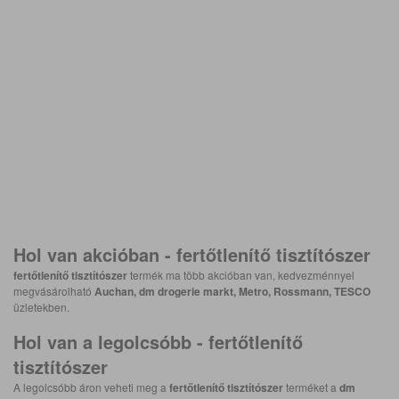
Hol van akcióban -
fertőtlenítő tisztítószer
fertőtlenítő tisztítószer
termék ma több akcióban van, kedvezménnyel
megvásárolható
Auchan, dm drogerie markt, Metro, Rossmann, TESCO
üzletekben.
Hol van a legolcsóbb -
fertőtlenítő
tisztítószer
A legolcsóbb áron veheti meg a
fertőtlenítő tisztítószer
terméket a
dm