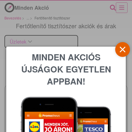
Minden Akció
Bevezetés
>
...
>
Fertőtlenítő tisztítószer
Fertőtlenítő tisztítószer akciók és árak
Üzletek
MINDEN AKCIÓS
ÚJSÁGOK EGYETLEN
Ár
APPBAN!
TESCO
2026.07.29 - 08.11