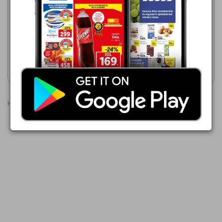
929,00 Ft
dm drogerie markt
2026.06.04 - 08.12
Domestos fertőtlenítő
929,00 Ft
tisztítószer
SANYTOL
Akciós újság
Akciós újság
megtekintése
megtekintése
Hirdetések