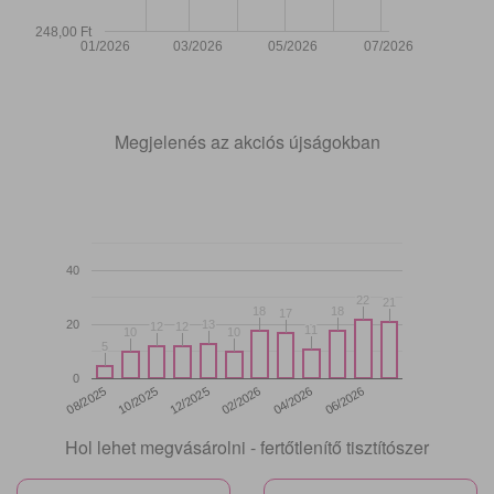
248,00 Ft
01/2026
03/2026
05/2026
07/2026
Megjelenés az akciós újságokban
40
22
22
21
21
18
18
18
18
17
17
20
13
13
12
12
12
12
11
11
10
10
10
10
5
5
0
12/2025
06/2026
08/2025
02/2026
10/2025
04/2026
Hol lehet megvásárolni - fertőtlenítő tisztítószer