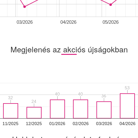
03/2026
04/2026
05/2026
Megjelenés az akciós újságokban
53
53
40
40
40
40
36
36
32
32
24
24
11/2025
12/2025
01/2026
02/2026
03/2026
04/2026