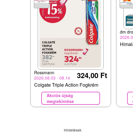
dm dro
2026.0
Himal
Rossmann
324,00 Ft
2026.08.03 - 08.14
Colgate Triple Action Fogkrém
Akciós újság
megtekintése
Hirdetések