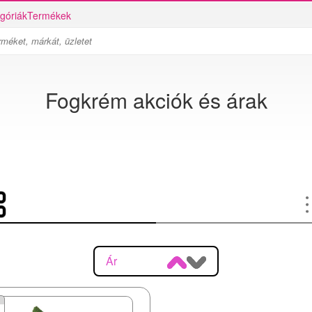
góriák
Termékek
Fogkrém akciók és árak
Ár