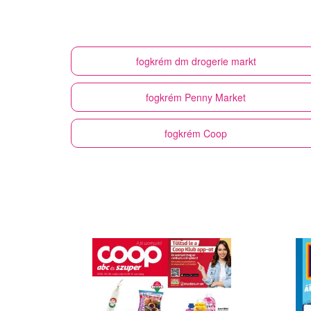
fogkrém
dm drogerie markt
fogkrém
Penny Market
fogkrém
Coop