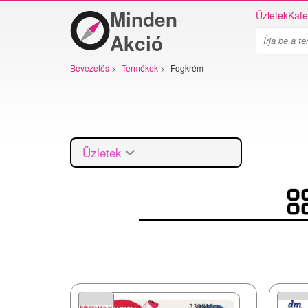
Minden
Üzletek
Kate
Akció
Bevezetés
>
Termékek
>
Fogkrém
Üzletek