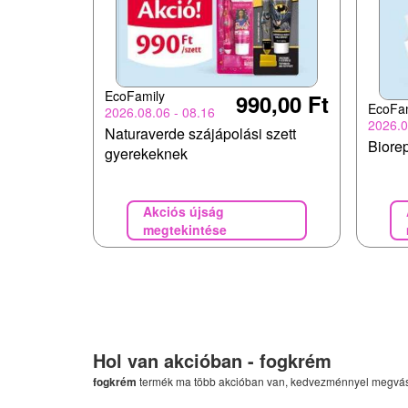
EcoFamily
990,00 Ft
EcoFa
2026.08.06 - 08.16
2026.0
Naturaverde szájápolási szett
Biore
gyerekeknek
Akciós újság
megtekintése
Hol van akcióban -
fogkrém
fogkrém
termék ma több akcióban van, kedvezménnyel megvá