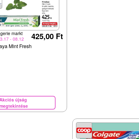
gerie markt
425,00 Ft
3.17 - 08.12
aya Mint Fresh
Akciós újság
megtekintése