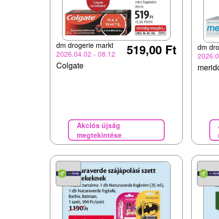
dm drogerie markt
519,00 Ft
dm dro
2026.04.02 - 08.12
2026.0
Colgate
merid
Akciós újság
megtekintése