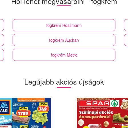
Hol lehet megvásárolni - fogkrém
fogkrém
Rossmann
fogkrém
Auchan
fogkrém
Metro
Legújabb akciós újságok