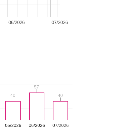
06/2026
07/2026
57
57
40
40
40
40
05/2026
06/2026
07/2026