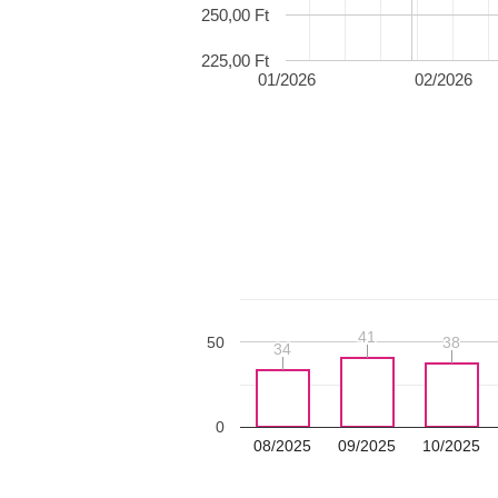
250,00 Ft
225,00 Ft
01/2026
02/2026
41
41
50
38
38
34
34
0
08/2025
09/2025
10/2025