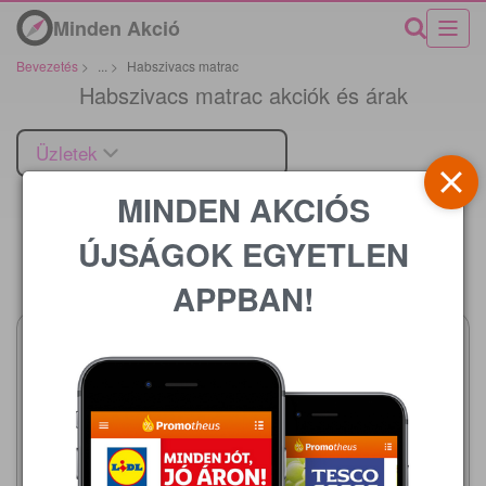
Minden Akció
Bevezetés
>
...
>
Habszivacs matrac
Habszivacs matrac akciók és árak
Üzletek
MINDEN AKCIÓS
ÚJSÁGOK EGYETLEN
Ár
APPBAN!
JYSK
JYSK
2026.07.29 - 09.01
2026.07.29 - 09.01
51 500,00 Ft
34 500,00 Ft
WELLPUR® GOLMA
DREAMZONE LILLEVANG
habszivacs matrac