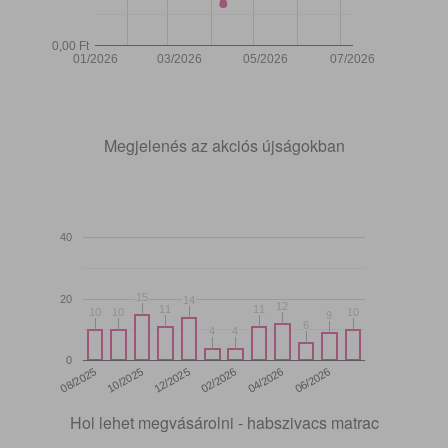
0,00 Ft
01/2026
03/2026
05/2026
07/2026
Megjelenés az akciós újságokban
40
15
15
20
14
14
12
12
11
11
11
11
10
10
10
10
10
10
9
9
6
6
4
4
4
4
0
12/2025
06/2026
08/2025
02/2026
10/2025
04/2026
Hol lehet megvásárolni - habszivacs matrac