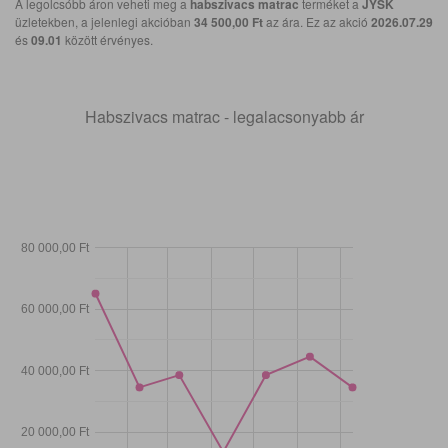
A legolcsóbb áron veheti meg a
habszivacs matrac
terméket a
JYSK
üzletekben, a jelenlegi akcióban
34 500,00 Ft
az ára. Ez az akció
2026.07.29
és
09.01
között érvényes.
Habszivacs matrac - legalacsonyabb ár
80 000,00 Ft
60 000,00 Ft
40 000,00 Ft
20 000,00 Ft