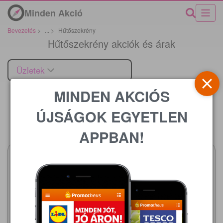
Minden Akció
Bevezetés
>
...
>
Hűtőszekrény
Hűtőszekrény akciók és árak
Üzletek
MINDEN AKCIÓS
ÚJSÁGOK EGYETLEN
Ár
APPBAN!
Metro
2026.08.01 - 08.31