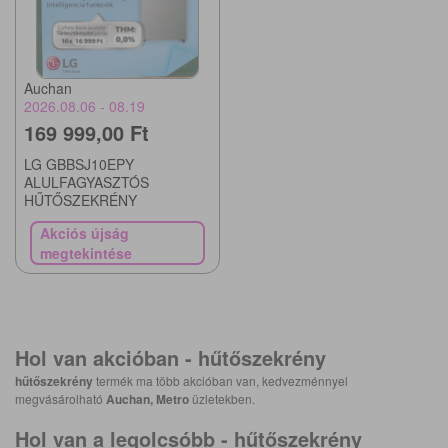
Auchan
2026.08.06 - 08.19
169 999,00 Ft
LG GBBSJ10EPY
ALULFAGYASZTÓS
HŰTŐSZEKRÉNY
Akciós újság
megtekintése
Hol van akcióban -
hűtőszekrény
hűtőszekrény
termék ma több akcióban van, kedvezménnyel
megvásárolható
Auchan, Metro
üzletekben.
Hol van a legolcsóbb -
hűtőszekrény