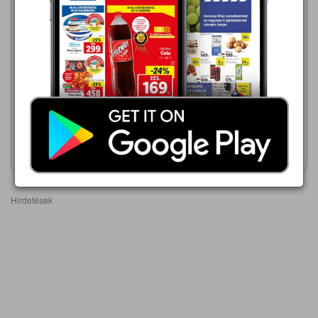
154 990,00 Ft
SAMSUNG
Auchan
RB33B610ESA/EF
2026.08.06 - 08.19
109 999,00 Ft
GORENJE RK14EPS4
ALULFAGYASZTÓS
HŰTŐSZEKRÉNY
Akciós újság
Akciós újság
megtekintése
megtekintése
Hirdetések