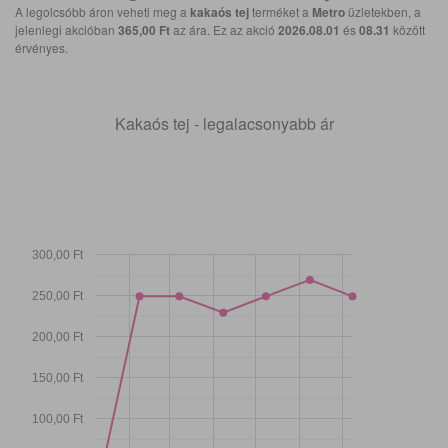
A legolcsóbb áron veheti meg a
kakaós tej
terméket a
Metro
üzletekben, a
jelenlegi akcióban
365,00 Ft
az ára. Ez az akció
2026.08.01
és
08.31
között
érvényes.
Kakaós tej - legalacsonyabb ár
300,00 Ft
250,00 Ft
200,00 Ft
150,00 Ft
100,00 Ft