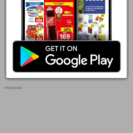
Penny Market
2026.08.06 - 08.12
Metro
399,00 Ft
2026.08.01 - 08.31
365,00 Ft
Mizo Kakaó
TARKA UHT KAKAÓ 0,1%
Akciós újság
Akciós újság
megtekintése
megtekintése
Hirdetések