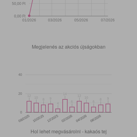
50,00 Ft
0,00 Ft
01/2026
03/2026
05/2026
07/2026
Megjelenés az akciós újságokban
40
20
14
14
12
12
12
12
10
10
10
10
9
9
9
9
8
8
8
8
6
6
6
6
4
4
0
12/2025
06/2026
08/2025
02/2026
10/2025
04/2026
Hol lehet megvásárolni - kakaós tej