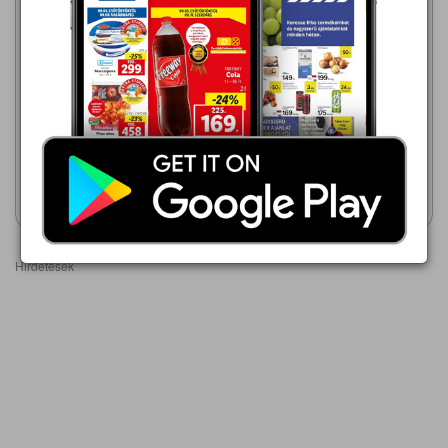
TESCO
2026.08.06 - 08.12
Auchan
5 849,00 Ft
2026.07.30 - 08.12
Zwack Unicum vagy Unicum
6 489,00 Ft
Orange, Barista, Szilva
keserűlikőr
CAMPARI BITTER
KESERŰLIKŐR
Akciós újság
Akciós újság
megtekintése
megtekintése
Hirdetések