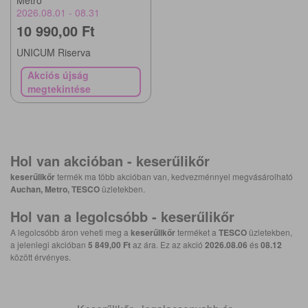
2026.08.01 - 08.31
10 990,00 Ft
UNICUM Riserva
Akciós újság
megtekintése
Hol van akcióban -
keserűlikőr
keserűlikőr
termék ma több akcióban van, kedvezménnyel megvásárolható
Auchan, Metro, TESCO
üzletekben.
Hol van a legolcsóbb -
keserűlikőr
A legolcsóbb áron veheti meg a
keserűlikőr
terméket a
TESCO
üzletekben,
a jelenlegi akcióban
5 849,00 Ft
az ára. Ez az akció
2026.08.06
és
08.12
között érvényes.