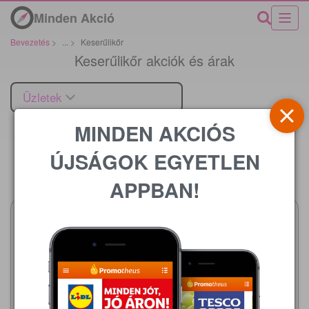
Minden Akció
Bevezetés
>
...
>
Keserűlikőr
Keserűlikőr akciók és árak
Üzletek
MINDEN AKCIÓS
ÚJSÁGOK EGYETLEN
Ár
APPBAN!