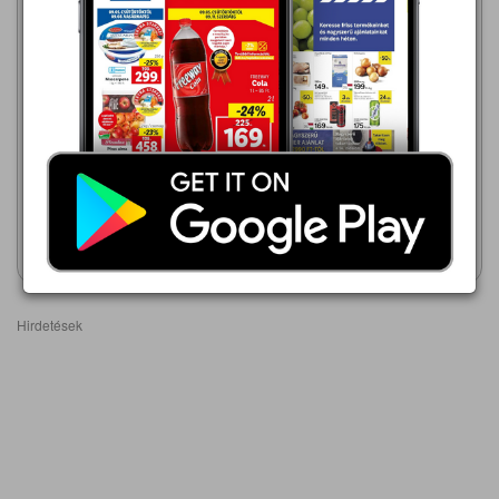
Lidl
INTERSPAR
2026.08.13 - 08.26
999,00 Ft
999,00 Ft
Gyermek foglalkoztató könyv
Libri könyvek többféle
Akciós újság
Akciós újság
megtekintése
megtekintése
Hirdetések