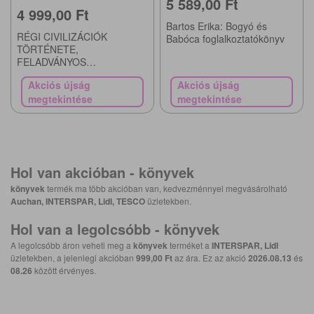
5 589,00 Ft
4 999,00 Ft
Bartos Erika: Bogyó és
RÉGI CIVILIZÁCIÓK
Babóca foglalkoztatókönyv
TÖRTÉNETE,
FELADVÁNYOS
TÖRTÉNELEM VAGY
Akciós újság
Akciós újság
ZSEBLÁMPÁVAL –
megtekintése
megtekintése
ISMERETTERJESZTŐ
KÖNYV
Hol van akcióban -
könyvek
könyvek
termék ma több akcióban van, kedvezménnyel megvásárolható
Auchan, INTERSPAR, Lidl, TESCO
üzletekben.
Hol van a legolcsóbb -
könyvek
A legolcsóbb áron veheti meg a
könyvek
terméket a
INTERSPAR, Lidl
üzletekben, a jelenlegi akcióban
999,00 Ft
az ára. Ez az akció
2026.08.13
és
08.26
között érvényes.