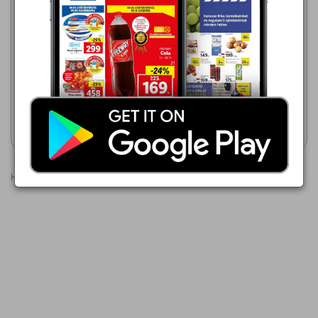
dm drogerie markt
2026.02.06 - 08.12
Rossmann
1 099,00 Ft
2026.08.03 - 08.14
alverde
2 699,00 Ft
SALLY HANSEN MIRACLE
GEL 241 KÖRÖMLAKK
Akciós újság
Akciós újság
megtekintése
megtekintése
Hirdetések