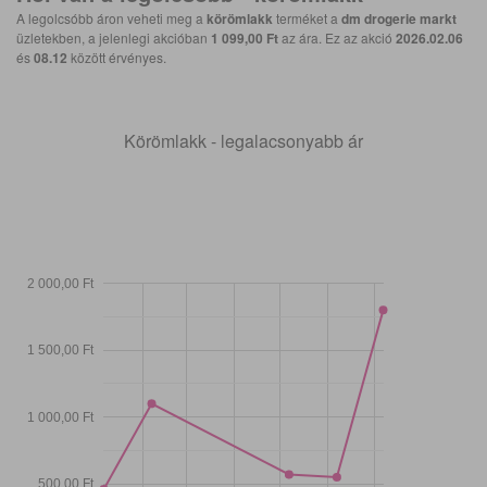
A legolcsóbb áron veheti meg a
körömlakk
terméket a
dm drogerie markt
üzletekben, a jelenlegi akcióban
1 099,00 Ft
az ára. Ez az akció
2026.02.06
és
08.12
között érvényes.
Körömlakk - legalacsonyabb ár
2 000,00 Ft
1 500,00 Ft
1 000,00 Ft
500,00 Ft