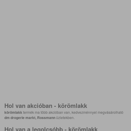
Hol van akcióban -
körömlakk
körömlakk
termék ma több akcióban van, kedvezménnyel megvásárolható
dm drogerie markt, Rossmann
üzletekben.
Hol van a legolcsóbb -
körömlakk