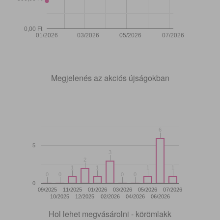
0,00 Ft
01/2026
03/2026
05/2026
07/2026
Megjelenés az akciós újságokban
6
6
5
3
3
2
2
1
1
1
1
1
1
1
1
0
0
0
0
0
0
0
0
0
09/2025
11/2025
01/2026
03/2026
05/2026
07/2026
10/2025
12/2025
02/2026
04/2026
06/2026
Hol lehet megvásárolni - körömlakk