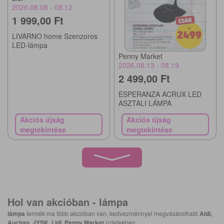
2026.08.08 - 08.12
1 999,00 Ft
LIVARNO home Szenzoros
LED-lámpa
Penny Market
2026.08.13 - 08.19
2 499,00 Ft
ESPERANZA ACRUX LED
ASZTALI LÁMPA
Akciós újság
Akciós újság
megtekintése
megtekintése
Hol van akcióban -
lámpa
lámpa
termék ma több akcióban van, kedvezménnyel megvásárolható
Aldi,
Auchan, JYSK, Lidl, Penny Market
üzletekben.