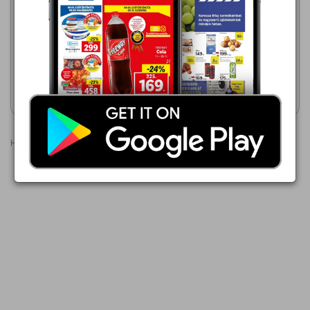
Aldi
2026.08.06 - 08.12
2026.08.06 - 08.12
1 111,00 Ft
1 111,00 Ft
Napelemes Dekorlámpa
BELAVI Napelemes
Dekorlámpa
Akciós újság
Akciós újság
megtekintése
megtekintése
Hirdetések