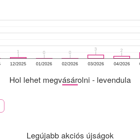
3
3
2
2
1
1
0
0
0
0
5
12/2025
01/2026
02/2026
03/2026
04/2026
Hol lehet megvásárolni - levendula
Legújabb akciós újságok