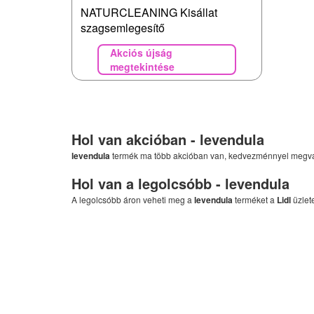
NATURCLEANING Kisállat
szagsemlegesítő
Akciós újság
megtekintése
Hol van akcióban -
levendula
levendula
termék ma több akcióban van, kedvezménnyel megv
Hol van a legolcsóbb -
levendula
A legolcsóbb áron veheti meg a
levendula
terméket a
Lidl
üzlet