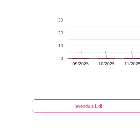
30
20
10
0
0
0
0
0
0
0
09/2025
10/2025
11/202
levendula
Lidl