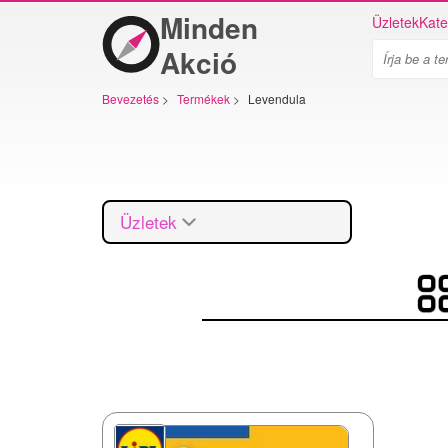
Minden
Üzletek
Kate
Akció
Bevezetés
>
Termékek
>
Levendula
Üzletek