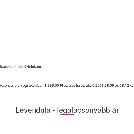
ásárolható
Lidl
üzletekben.
ekben, a jelenlegi akcióban
1 999,00 Ft
az ára. Ez az akció
2026.08.06
és
08.12
kö
Levendula - legalacsonyabb ár