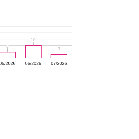
10
10
5
5
3
3
05/2026
06/2026
07/2026