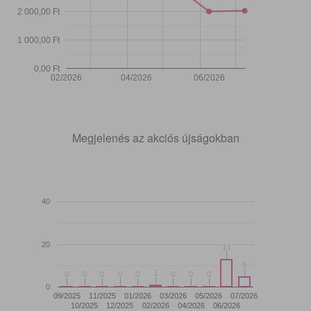
2 000,00 Ft
1 000,00 Ft
0,00 Ft
02/2026
04/2026
06/2026
Megjelenés az akciós újságokban
40
20
13
13
5
5
1
1
0
0
0
0
0
0
0
0
0
0
0
0
0
0
0
0
0
09/2025
11/2025
01/2026
03/2026
05/2026
07/2026
10/2025
12/2025
02/2026
04/2026
06/2026