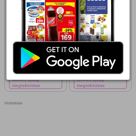
Rossmann
2026.08.03 - 08.14
2 699,00 Ft
MAYBELLINE INSTANT ANTI
Rossmann
AGE ERASER EYE 00 IVORY
2026.08.03 - 08.14
FOLYÉKONY KORREKTOR
3 199,00 Ft
MAYBELLINE LIFTER GEL
OLAJOS AJAKÁPOLÓ
Akciós újság
Akciós újság
megtekintése
megtekintése
Hirdetések