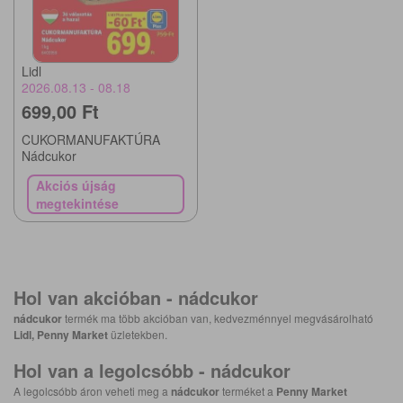
Lidl
2026.08.13 - 08.18
699,00 Ft
CUKORMANUFAKTÚRA
Nádcukor
Akciós újság
megtekintése
Hol van akcióban -
nádcukor
nádcukor
termék ma több akcióban van, kedvezménnyel megvásárolható
Lidl, Penny Market
üzletekben.
Hol van a legolcsóbb -
nádcukor
A legolcsóbb áron veheti meg a
nádcukor
terméket a
Penny Market