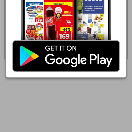
Penny Market
Penny Market
2026.08.13 - 08.19
2026.08.13 - 08.16
379,00 Ft
379,00 Ft
PENNY NÁDCUKOR
PENNY NÁDCUKOR
Akciós újság
Akciós újság
megtekintése
megtekintése
Hirdetések