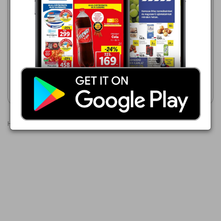
Coop
2026.08.06 - 08.12
199,00 Ft
Penny Market
2026.08.07 - 08.12
7days croissant
539,00 Ft
OREO
Akciós újság
Akciós újság
megtekintése
megtekintése
Hirdetések