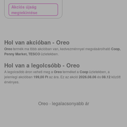
Akciós újság
megtekintése
Hol van akcióban -
Oreo
Oreo
termék ma több akcióban van, kedvezménnyel megvásárolható
Coop,
Penny Market, TESCO
üzletekben.
Hol van a legolcsóbb -
Oreo
A legolcsóbb áron veheti meg a
Oreo
terméket a
Coop
üzletekben, a
jelenlegi akcióban
199,00 Ft
az ára. Ez az akció
2026.08.06
és
08.12
között
érvényes.
Oreo - legalacsonyabb ár