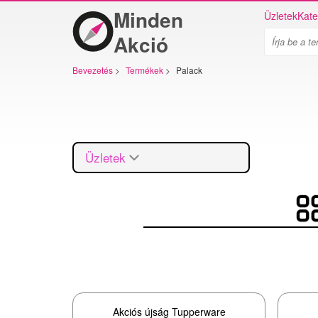
Minden
Üzletek
Kate
Akció
Bevezetés
>
Termékek
>
Palack
Üzletek
Akciós újság Tupperware