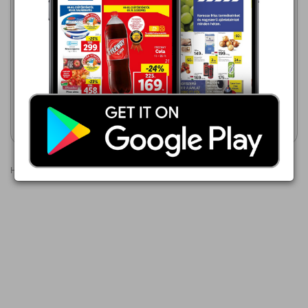
EcoFamily
Rossmann
2026.08.06 - 08.16
2026.08.03 - 08.14
570,00 Ft
630,00 Ft
Tento Strong papírtörlő
REGINA XXL HÁZTARTÁSI
PAPÍRTÖRLŐ
Akciós újság
Akciós újság
megtekintése
megtekintése
Hirdetések