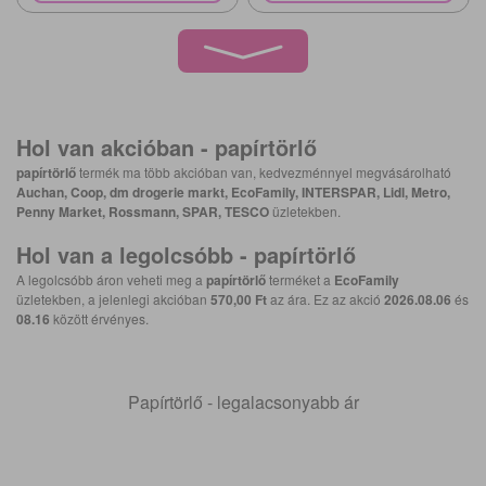
Hol van akcióban -
papírtörlő
papírtörlő
termék ma több akcióban van, kedvezménnyel megvásárolható
Auchan, Coop, dm drogerie markt, EcoFamily, INTERSPAR, Lidl, Metro,
Penny Market, Rossmann, SPAR, TESCO
üzletekben.
Hol van a legolcsóbb -
papírtörlő
A legolcsóbb áron veheti meg a
papírtörlő
terméket a
EcoFamily
üzletekben, a jelenlegi akcióban
570,00 Ft
az ára. Ez az akció
2026.08.06
és
08.16
között érvényes.
Papírtörlő - legalacsonyabb ár