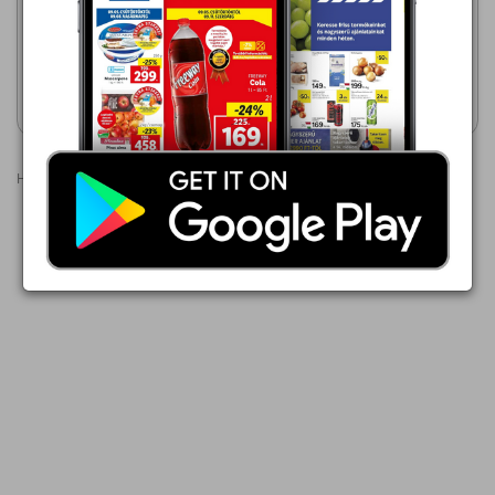
389,00 Ft
399,00 Ft
Red Bull
Red Bull
Akciós újság
Akciós újság
megtekintése
megtekintése
Hirdetések