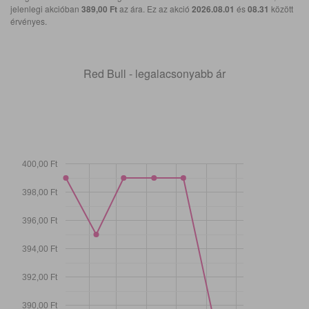
jelenlegi akcióban
389,00 Ft
az ára. Ez az akció
2026.08.01
és
08.31
között
érvényes.
Red Bull - legalacsonyabb ár
400,00 Ft
398,00 Ft
396,00 Ft
394,00 Ft
392,00 Ft
390,00 Ft