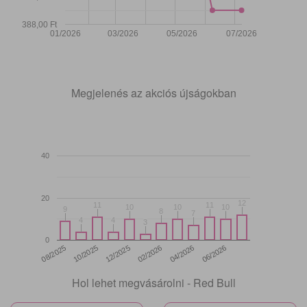
388,00 Ft
01/2026
03/2026
05/2026
07/2026
Megjelenés az akciós újságokban
40
20
12
12
11
11
11
11
10
10
10
10
10
10
9
9
8
8
7
7
4
4
4
4
3
3
0
12/2025
06/2026
08/2025
02/2026
10/2025
04/2026
Hol lehet megvásárolni - Red Bull