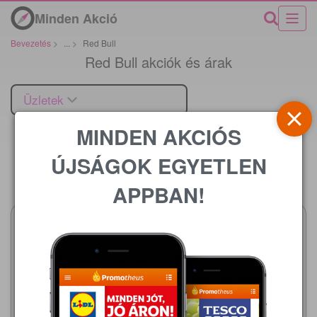
Minden Akció
Bevezetés
>
...
>
Red Bull
Red Bull akciók és árak
Üzletek
MINDEN AKCIÓS
ÚJSÁGOK EGYETLEN
Ár
APPBAN!
Metro
Lidl
2026.08.01 - 08.31
2026.08.06 - 08.12