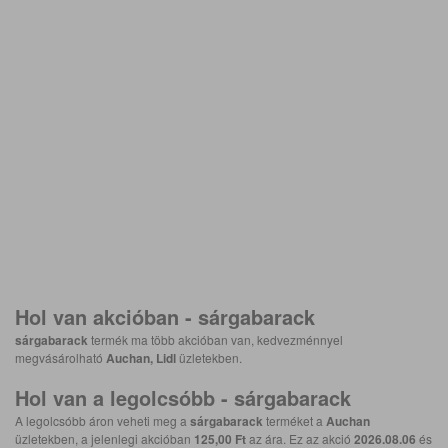
Hol van akcióban -
sárgabarack
sárgabarack
termék ma több akcióban van, kedvezménnyel
megvásárolható
Auchan, Lidl
üzletekben.
Hol van a legolcsóbb -
sárgabarack
A legolcsóbb áron veheti meg a
sárgabarack
terméket a
Auchan
üzletekben, a jelenlegi akcióban
125,00 Ft
az ára. Ez az akció
2026.08.06
és