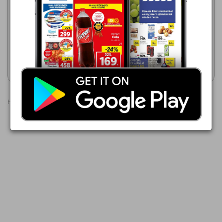
Auchan
2026.08.10 - 08.12
2026.08.06 - 08.12
679,00 Ft
125,00 Ft
Saturn barack
SÁRGABARACK
LEKVÁROSFÁNK
Akciós újság
Akciós újság
megtekintése
megtekintése
Hirdetések