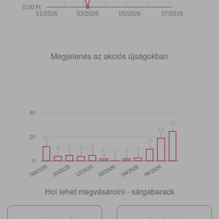
0,00 Ft
01/2026
03/2026
05/2026
07/2026
Megjelenés az akciós újságokban
40
25
25
19
19
20
12
12
10
10
5
5
5
5
4
4
4
4
3
3
2
2
2
2
0
0
0
12/2025
06/2026
08/2025
02/2026
10/2025
04/2026
Hol lehet megvásárolni - sárgabarack