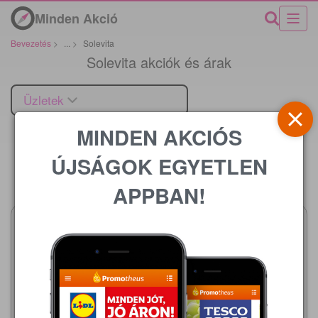
Minden Akció
Bevezetés
>
...
>
Solevita
Solevita akciók és árak
Üzletek
MINDEN AKCIÓS
ÚJSÁGOK EGYETLEN
Ár
APPBAN!
Lidl
2026.08.06 - 08.12