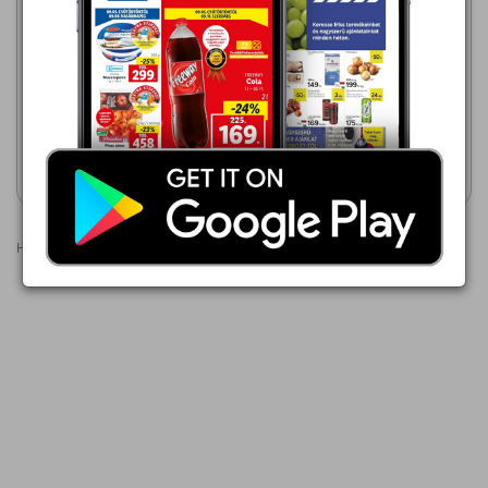
189,00 Ft
Solevita Őszibarack ital
Lidl
2026.08.06 - 08.12
549,00 Ft
SOLEVITA Szörp cukorral
Akciós újság
Akciós újság
megtekintése
megtekintése
Hirdetések