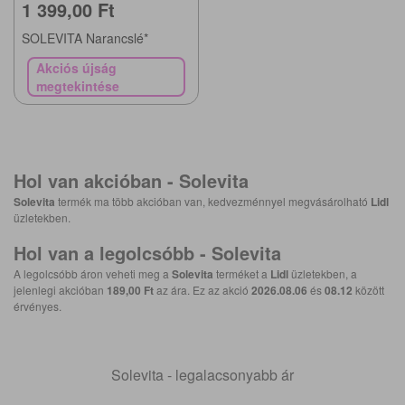
1 399,00 Ft
SOLEVITA Narancslé*
Akciós újság
megtekintése
Hol van akcióban -
Solevita
Solevita
termék ma több akcióban van, kedvezménnyel megvásárolható
Lidl
üzletekben.
Hol van a legolcsóbb -
Solevita
A legolcsóbb áron veheti meg a
Solevita
terméket a
Lidl
üzletekben, a
jelenlegi akcióban
189,00 Ft
az ára. Ez az akció
2026.08.06
és
08.12
között
érvényes.
Solevita - legalacsonyabb ár