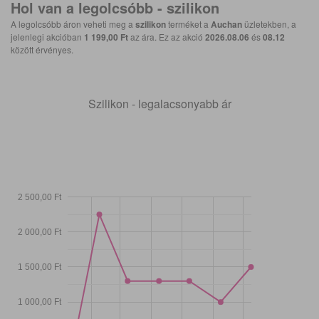
Hol van a legolcsóbb -
szilikon
A legolcsóbb áron veheti meg a
szilikon
terméket a
Auchan
üzletekben, a
jelenlegi akcióban
1 199,00 Ft
az ára. Ez az akció
2026.08.06
és
08.12
között érvényes.
Szilikon - legalacsonyabb ár
2 500,00 Ft
2 000,00 Ft
1 500,00 Ft
1 000,00 Ft