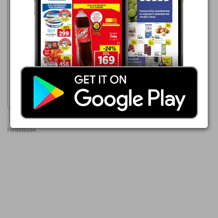
Auchan
2026.08.06 - 08.12
1 199,00 Ft
ASTONE MILLER SZILIKON
SPRAY
Akciós újság
megtekintése
Hirdetések