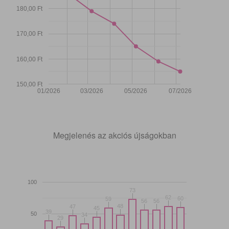
180,00 Ft
170,00 Ft
160,00 Ft
150,00 Ft
01/2026
03/2026
05/2026
07/2026
Megjelenés az akciós újságokban
100
73
73
62
62
60
60
59
59
56
56
56
56
48
48
47
47
45
45
39
39
50
34
34
29
29