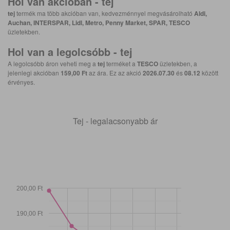
Hol van akcióban -
tej
tej
termék ma több akcióban van, kedvezménnyel megvásárolható
Aldi,
Auchan, INTERSPAR, Lidl, Metro, Penny Market, SPAR, TESCO
üzletekben.
Hol van a legolcsóbb -
tej
A legolcsóbb áron veheti meg a
tej
terméket a
TESCO
üzletekben, a
jelenlegi akcióban
159,00 Ft
az ára. Ez az akció
2026.07.30
és
08.12
között
érvényes.
Tej - legalacsonyabb ár
200,00 Ft
190,00 Ft