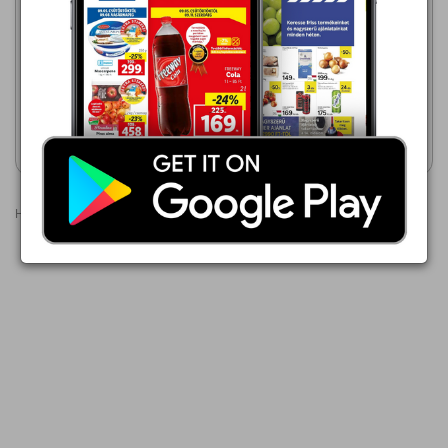
TESCO
INTERSPAR
2026.07.30 - 08.12
2026.08.06 - 08.12
159,00 Ft
199,00 Ft
I love tej UHT tej
Cirmi UHT tej
Akciós újság
Akciós újság
megtekintése
megtekintése
Hirdetések