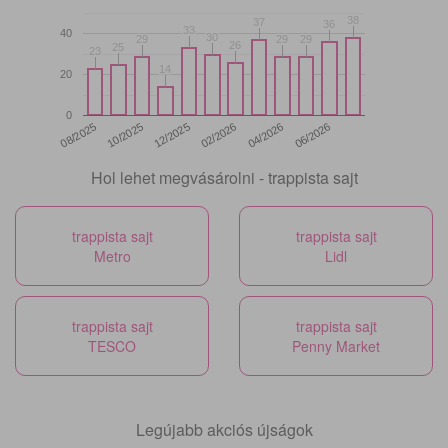
38
38
37
37
36
36
33
33
40
30
30
29
29
29
29
29
29
26
26
25
25
23
23
14
14
20
0
12/2025
06/2026
08/2025
02/2026
10/2025
04/2026
Hol lehet megvásárolni - trappista sajt
trappista sajt
trappista sajt
Metro
Lidl
trappista sajt
trappista sajt
TESCO
Penny Market
Legújabb akciós újságok