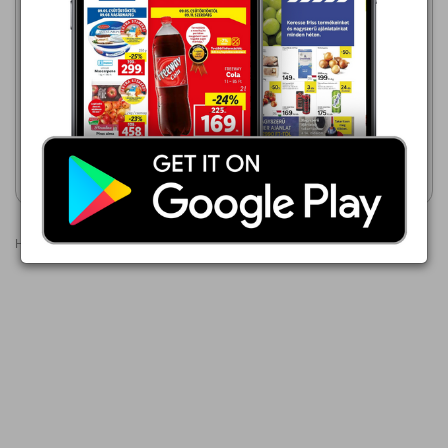
TESCO
2026.07.30 - 08.12
Metro
2026.08.01 - 08.31
260,00 Ft
399,00 Ft
Lecker Trappista sajt
Ammerlander szeletelt
Trappista sajt
Akciós újság
Akciós újság
megtekintése
megtekintése
Hirdetések