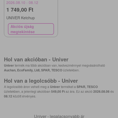
2026.08.10 - 08.12
1 749,00 Ft
UNIVER Ketchup
Akciós újság
megtekintése
Hol van akcióban -
Univer
Univer
termék ma több akcióban van, kedvezménnyel megvásárolható
Auchan, EcoFamily, Lidl, SPAR, TESCO
üzletekben.
Hol van a legolcsóbb -
Univer
A legolcsóbb áron veheti meg a
Univer
terméket a
SPAR, TESCO
üzletekben, a jelenlegi akcióban
549,00 Ft
az ára. Ez az akció
2026.08.06
és
08.12
között érvényes.
Univer - legalacsonyabb ár