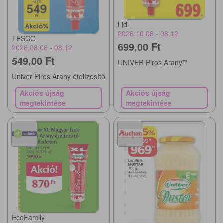
Lidl
2026.10.08 - 08.12
TESCO
699,00 Ft
2026.08.06 - 08.12
549,00 Ft
UNIVER Piros Arany**
Univer Piros Arany ételízesítő
Akciós újság
Akciós újság
megtekintése
megtekintése
EcoFamily