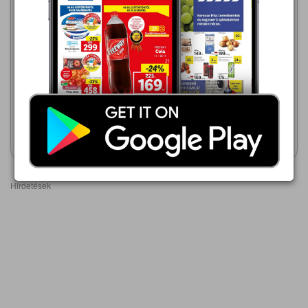
SPAR
2026.08.06 - 08.12
SPAR
549,00 Ft
2026.08.06 - 08.12
Univer Piros Arany,
549,00 Ft
Gulyáskrém
Univer Piros Arany,
Gulyáskrém
Akciós újság
Akciós újság
megtekintése
megtekintése
Hirdetések