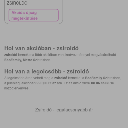
ZSÍROLDÓ
Akciós újság
megtekintése
Hol van akcióban -
zsíroldó
zsíroldó
termék ma több akcióban van, kedvezménnyel megvásárolható
EcoFamily, Metro
üzletekben.
Hol van a legolcsóbb -
zsíroldó
A legolcsóbb áron veheti meg a
zsíroldó
terméket a
EcoFamily
üzletekben,
a jelenlegi akcióban
990,00 Ft
az ára. Ez az akció
2026.08.06
és
08.16
között érvényes.
Zsíroldó - legalacsonyabb ár