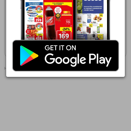
Metro
2026.08.01 - 08.16
EcoFamily
2026.08.06 - 08.16
1 299,00 Ft
990,00 Ft
Brilliance® ÜZEMI
ZSÍROLDÓ
Flóraszept tisztító spray
Akciós újság
Akciós újság
megtekintése
megtekintése
Hirdetések