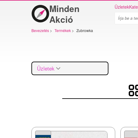
Minden
Üzletek
Kate
Akció
Bevezetés
>
Termékek
>
Zubrowka
Üzletek