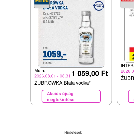
INTER
Metro
2026.0
1 059,00 Ft
2026.08.01 - 08.31
ŻUBR
ZUBROWKA Biala vodka*
Akciós újság
megtekintése
Hirdetések