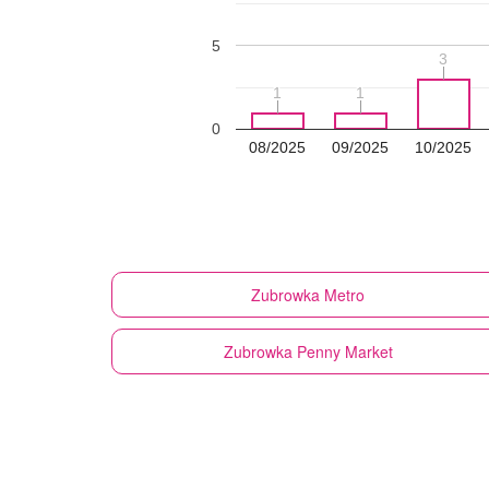
5
3
3
1
1
1
1
0
08/2025
09/2025
10/2025
Zubrowka
Metro
Zubrowka
Penny Market