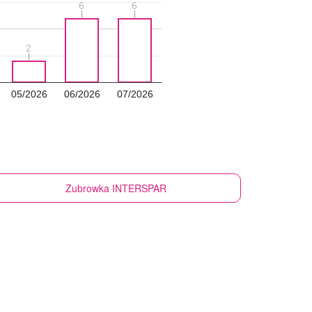
6
6
6
6
2
2
05/2026
06/2026
07/2026
Zubrowka
INTERSPAR