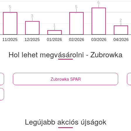
6
6
5
5
5
5
3
3
2
2
1
1
11/2025
12/2025
01/2026
02/2026
03/2026
04/2026
Hol lehet megvásárolni - Zubrowka
Zubrowka
SPAR
Legújabb akciós újságok