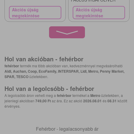
Akciós újság
Akciós újság
megtekintése
megtekintése
Hol van akcióban -
fehérbor
fehérbor
termék ma több akcióban van, kedvezménnyel megvásárolható
Aldi, Auchan, Coop, EcoFamily, INTERSPAR, Lidl, Metro, Penny Market,
SPAR, TESCO
üzletekben.
Hol van a legolcsóbb -
fehérbor
A legolcsóbb áron veheti meg a
fehérbor
terméket a
Metro
üzletekben, a
jelenlegi akcióban
749,00 Ft
az ára. Ez az akció
2026.08.01
és
08.31
között
érvényes.
Fehérbor - legalacsonyabb ár