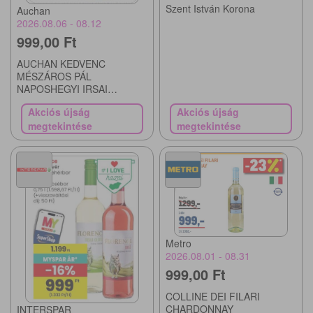
Szent István Korona
Auchan
2026.08.06 - 08.12
999,00 Ft
AUCHAN KEDVENC
MÉSZÁROS PÁL
NAPOSHEGYI IRSAI
OLIVÉR, CSERSZEGI
Akciós újság
Akciós újság
FŰSZERES, ROSÉ,
megtekintése
megtekintése
BIKAVÉR, VÖRÖS CUVÉE
VAGY KÉKFRANKOS
Metro
2026.08.01 - 08.31
999,00 Ft
COLLINE DEI FILARI
CHARDONNAY
INTERSPAR