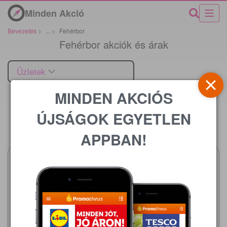
Minden Akció
Bevezetés
>
...
>
Fehérbor
Fehérbor akciók és árak
Üzletek
MINDEN AKCIÓS
ÚJSÁGOK EGYETLEN
Ár
APPBAN!
Metro
2026.08.01 - 08.31
749,00 Ft