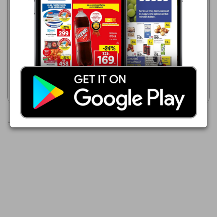
CHILL IRSAI OLIVÉR
INTERSPAR
2026.08.06 - 08.12
849,00 Ft
Pincemester Irsai Olivér
száraz fehérbor Rosé
Akciós újság
Akciós újság
megtekintése
megtekintése
Hirdetések