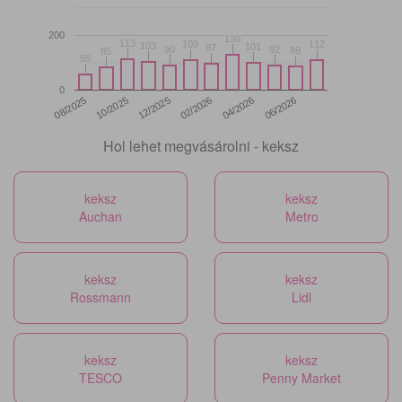
200
130
130
113
113
109
109
112
112
103
103
101
101
97
97
90
90
92
92
89
89
85
85
59
59
0
12/2025
06/2026
08/2025
02/2026
10/2025
04/2026
Hol lehet megvásárolni - keksz
keksz
keksz
Auchan
Metro
keksz
keksz
Rossmann
Lidl
keksz
keksz
TESCO
Penny Market