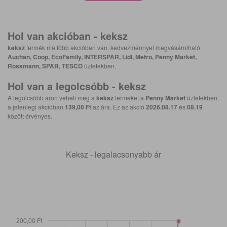
Hol van akcióban -
keksz
keksz
termék ma több akcióban van, kedvezménnyel megvásárolható
Auchan, Coop, EcoFamily, INTERSPAR, Lidl, Metro, Penny Market,
Rossmann, SPAR, TESCO
üzletekben.
Hol van a legolcsóbb -
keksz
A legolcsóbb áron veheti meg a
keksz
terméket a
Penny Market
üzletekben,
a jelenlegi akcióban
139,00 Ft
az ára. Ez az akció
2026.08.17
és
08.19
között érvényes.
Keksz - legalacsonyabb ár
200,00 Ft