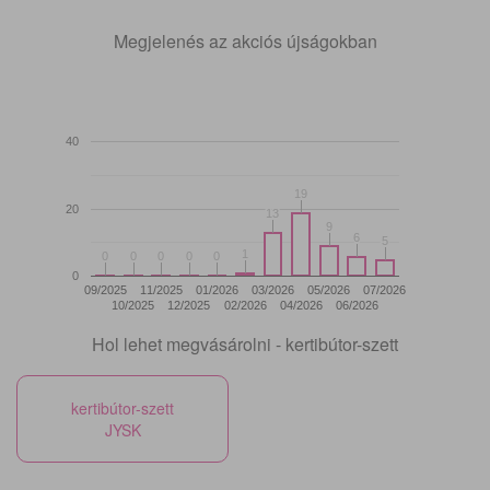
Megjelenés az akciós újságokban
40
19
19
20
13
13
9
9
6
6
5
5
1
1
0
0
0
0
0
0
0
0
0
0
0
09/2025
11/2025
01/2026
03/2026
05/2026
07/2026
10/2025
12/2025
02/2026
04/2026
06/2026
Hol lehet megvásárolni - kertibútor-szett
kertibútor-szett
JYSK