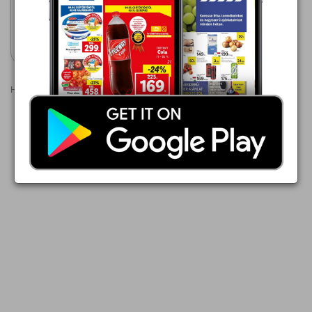
STOVNER kerti ülőgarnitúra
Akciós újság
megtekintése
Hirdetések