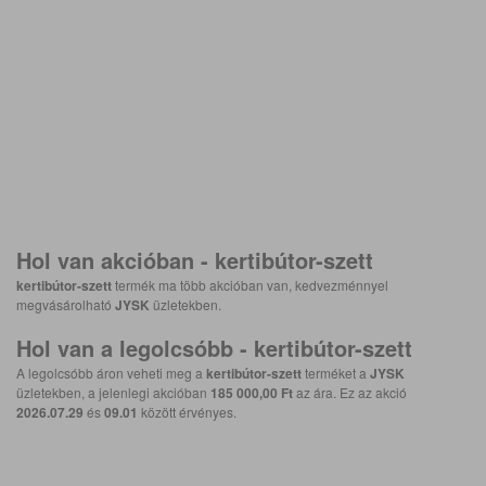
Hol van akcióban -
kertibútor-szett
kertibútor-szett
termék ma több akcióban van, kedvezménnyel
megvásárolható
JYSK
üzletekben.
Hol van a legolcsóbb -
kertibútor-szett
A legolcsóbb áron veheti meg a
kertibútor-szett
terméket a
JYSK
üzletekben, a jelenlegi akcióban
185 000,00 Ft
az ára. Ez az akció
2026.07.29
és
09.01
között érvényes.