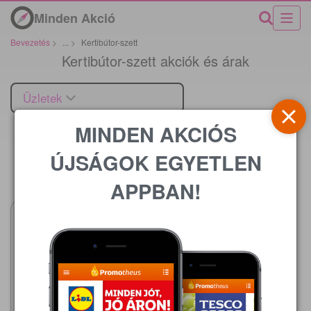
Minden Akció
Bevezetés
>
...
>
Kertibútor-szett
Kertibútor-szett akciók és árak
Üzletek
MINDEN AKCIÓS
ÚJSÁGOK EGYETLEN
Ár
APPBAN!
JYSK
2026.07.29 - 09.01
185 000,00 Ft