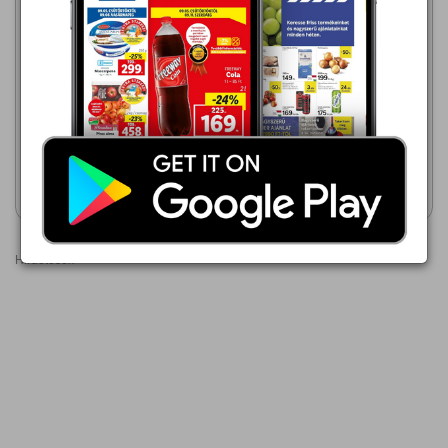
SPAR
2026.08.13 - 08.19
6,30 Ft
SPAR
2026.08.06 - 08.12
Zwack Unicum, Unicum
6,50 Ft
Orange Bitter
Jägermeister
Akciós újság
Akciós újság
megtekintése
megtekintése
Hirdetések