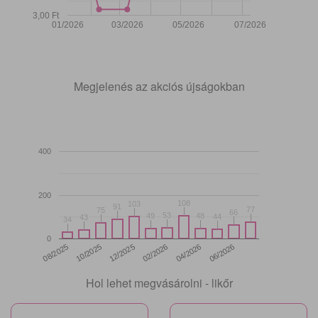
3,00 Ft
01/2026
03/2026
05/2026
07/2026
Megjelenés az akciós újságokban
400
200
108
108
103
103
91
91
77
77
75
75
66
66
53
53
49
49
48
48
44
44
43
43
34
34
0
12/2025
06/2026
08/2025
02/2026
10/2025
04/2026
Hol lehet megvásárolni - likőr