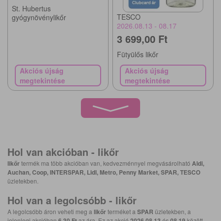
St. Hubertus
TESCO
gyógynövénylikőr
2026.08.13 - 08.17
3 699,00 Ft
Fütyülős likőr
Akciós újság
Akciós újság
megtekintése
megtekintése
Hol van akcióban -
likőr
likőr
termék ma több akcióban van, kedvezménnyel megvásárolható
Aldi,
Auchan, Coop, INTERSPAR, Lidl, Metro, Penny Market, SPAR, TESCO
üzletekben.
Hol van a legolcsóbb -
likőr
A legolcsóbb áron veheti meg a
likőr
terméket a
SPAR
üzletekben, a
jelenlegi akcióban
6,30 Ft
az ára. Ez az akció
2026.08.13
és
08.19
között