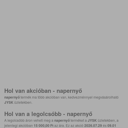
Hol van akcióban -
napernyő
napernyő
termék ma több akcióban van, kedvezménnyel megvásárolható
JYSK
üzletekben.
Hol van a legolcsóbb -
napernyő
A legolcsóbb áron veheti meg a
napernyő
terméket a
JYSK
üzletekben, a
jelenlegi akcióban
15 000,00 Ft
az ára. Ez az akció
2026.07.29
és
09.01