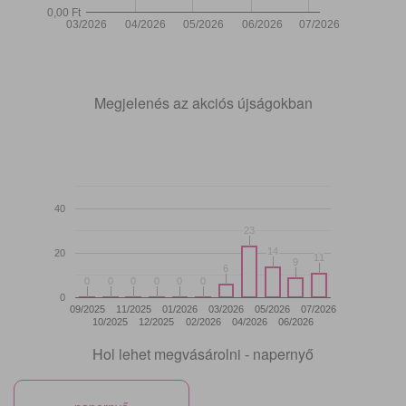
0,00 Ft
03/2026
04/2026
05/2026
06/2026
07/2026
Megjelenés az akciós újságokban
40
23
23
14
14
20
11
11
9
9
6
6
0
0
0
0
0
0
0
0
0
0
0
0
0
09/2025
11/2025
01/2026
03/2026
05/2026
07/2026
10/2025
12/2025
02/2026
04/2026
06/2026
Hol lehet megvásárolni - napernyő