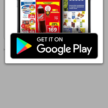
JYSK
2026.07.29 - 09.01
15 000,00 Ft
SMYGEHUK napernyő
Akciós újság
megtekintése
Hirdetések