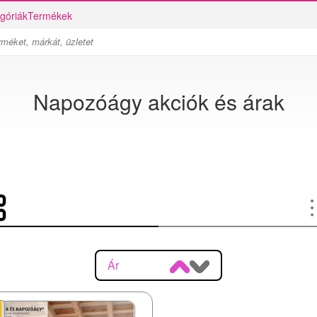
góriák
Termékek
Napozóágy akciók és árak
Ár