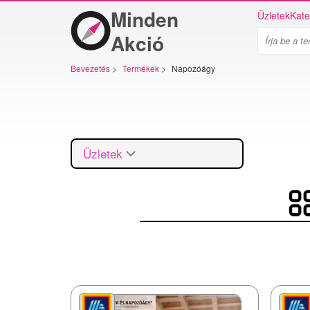
Minden
Üzletek
Kate
Akció
Bevezetés
>
Termékek
>
Napozóágy
Üzletek