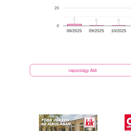
20
2
2
0
0
0
0
0
08/2025
09/2025
10/2025
napozóágy
Aldi