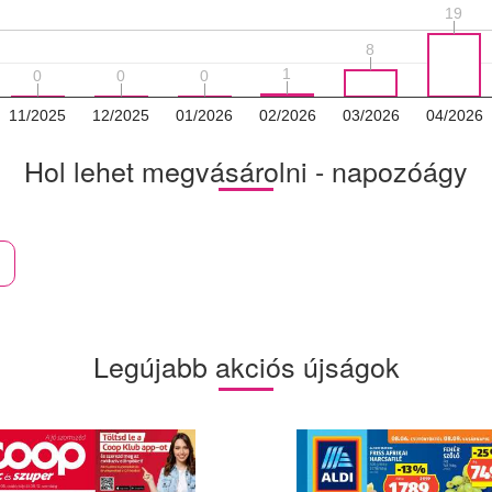
19
19
8
8
1
1
0
0
0
0
0
0
11/2025
12/2025
01/2026
02/2026
03/2026
04/2026
Hol lehet megvásárolni - napozóágy
Legújabb akciós újságok