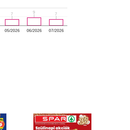
9
9
7
7
7
7
05/2026
06/2026
07/2026