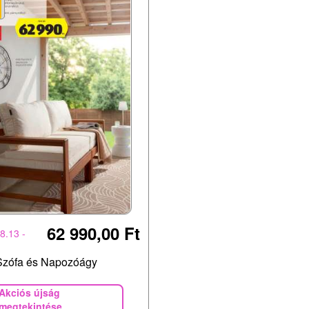
62 990,00 Ft
8.13 -
 Szófa és Napozóágy
Akciós újság
megtekintése