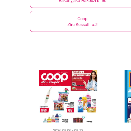
Bakonyjákó Rákóczi u. 90
Coop
Zirc Kossúth u.2
2026.08.06 - 08.12