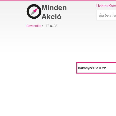
Minden
Üzletek
Kate
Akció
Bevezetés
>
Fô u. 22