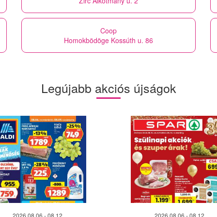
Zirc Alkotmány u. 2
Coop
Homokbödöge Kossúth u. 86
Legújabb akciós újságok
2026.08.06 - 08.12
2026.08.06 - 08.12