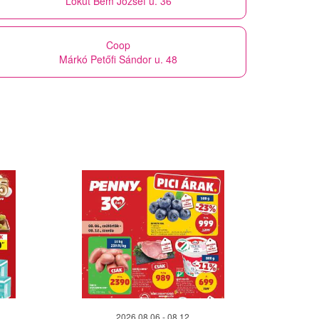
Lókút Bem József u. 36
Coop
Márkó Petőfi Sándor u. 48
2026.08.06 - 08.12