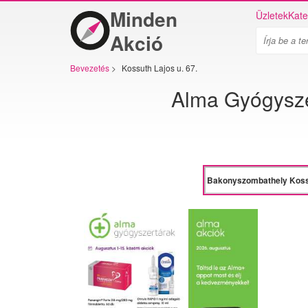
Minden
Üzletek
Kate
Akció
Bevezetés
>
Kossuth Lajos u. 67.
Alma Gyógysze