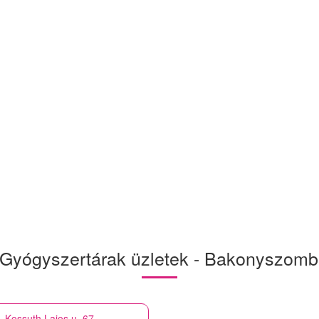
Gyógyszertárak üzletek - Bakonyszomb
 Kossuth Lajos u. 67.