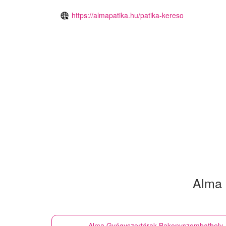
https://almapatika.hu/patika-kereso
Alma 
Alma Gyógyszertárak
Bakonyszombathely -