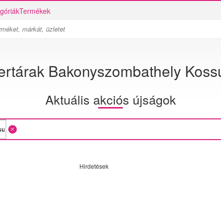
góriák
Termékek
rtárak Bakonyszombathely Kossut
Aktuális akciós újságok
Hirdetések