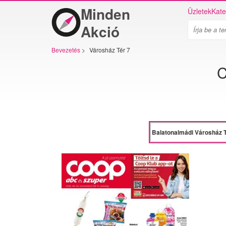
Minden
Üzletek
Kate
Akció
Bevezetés
>
Városház Tér 7
C