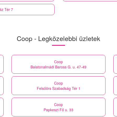
áz Tér 7
Coop - Legközelebbi üzletek
Coop
Balatonalmádi Baross G. u. 47-49
Coop
Felsőörs Szabadság Tér 1
Coop
Papkeszi Fő u. 33